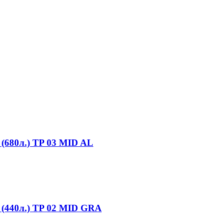
(680л.) TP 03 MID AL
 (440л.) TP 02 MID GRA