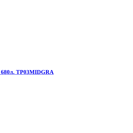
ём 680л. TP03MIDGRA