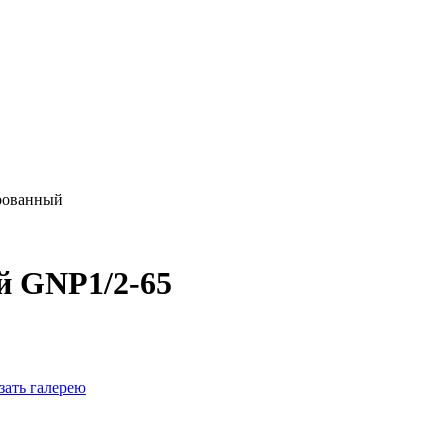
рованный
й GNP1/2-65
зать галерею