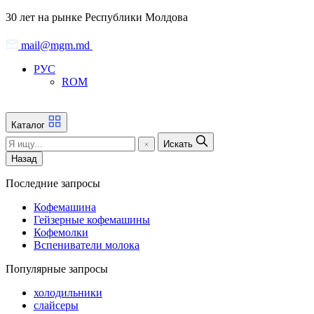
Skip
30 лет на рынке Республики Молдова
to
the
mail@mgm.md
content
РУС
ROM
Каталог
Искать
Назад
Последние запросы
Кофемашина
Гейзерные кофемашины
Кофемолки
Вспениватели молока
Популярные запросы
холодильники
слайсеры