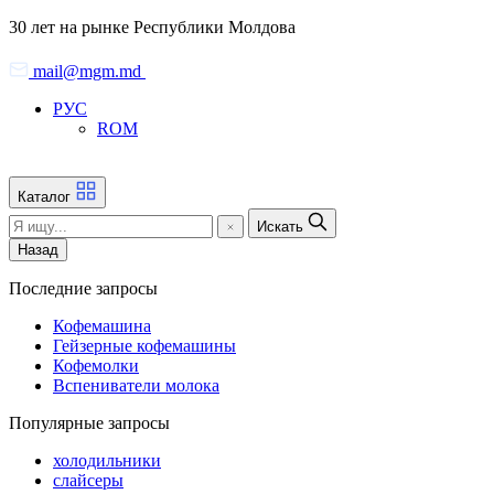
Skip
30 лет на рынке Республики Молдова
to
the
mail@mgm.md
content
РУС
ROM
Каталог
Искать
Назад
Последние запросы
Кофемашина
Гейзерные кофемашины
Кофемолки
Вспениватели молока
Популярные запросы
холодильники
слайсеры