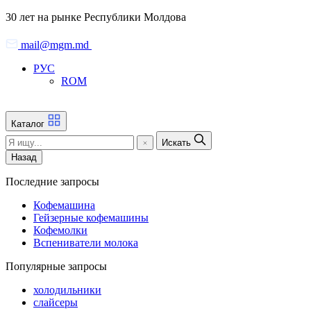
Skip
30 лет на рынке Республики Молдова
to
the
mail@mgm.md
content
РУС
ROM
Каталог
Искать
Назад
Последние запросы
Кофемашина
Гейзерные кофемашины
Кофемолки
Вспениватели молока
Популярные запросы
холодильники
слайсеры