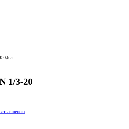
0 0,6 л
N 1/3-20
зать галерею