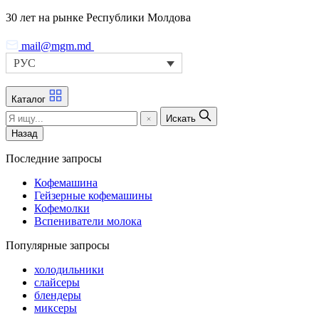
Skip
30 лет на рынке Республики Молдова
to
the
mail@mgm.md
content
РУС
Каталог
Искать
Назад
Последние запросы
Кофемашина
Гейзерные кофемашины
Кофемолки
Вспениватели молока
Популярные запросы
холодильники
слайсеры
блендеры
миксеры