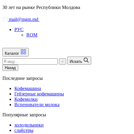
Skip
30 лет на рынке Республики Молдова
to
the
mail@mgm.md
content
РУС
ROM
Каталог
Искать
Назад
Последние запросы
Кофемашина
Гейзерные кофемашины
Кофемолки
Вспениватели молока
Популярные запросы
холодильники
слайсеры