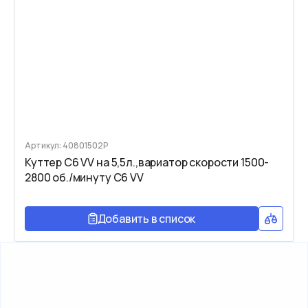
Артикул: 40801502P
Куттер C6 VV на 5,5л.,вариатор скорости 1500-
2800 об./минуту C6 VV
Добавить в список