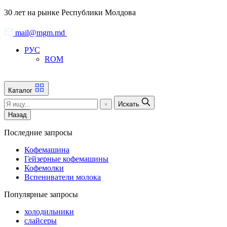
Skip
30 лет на рынке Республики Молдова
to
the
mail@mgm.md
content
РУС
ROM
Каталог
Искать
Назад
Последние запросы
Кофемашина
Гейзерные кофемашины
Кофемолки
Вспениватели молока
Популярные запросы
холодильники
слайсеры