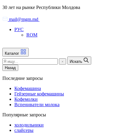
Skip
30 лет на рынке Республики Молдова
to
the
mail@mgm.md
content
РУС
ROM
Каталог
Искать
Назад
Последние запросы
Кофемашина
Гейзерные кофемашины
Кофемолки
Вспениватели молока
Популярные запросы
холодильники
слайсеры