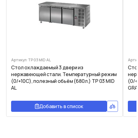
Артикул: TP 03 MID AL
Артик
Стол охлаждаемый 3 двери из
Сто
нержавеющей стали. Температурный режим
нер
(0/+10C), полезный обьём (680л.) TP 03 MID
(0/+
AL
GRA
Добавить в список