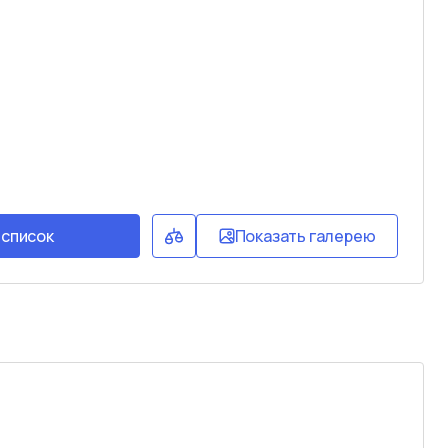
 список
Показать галерею