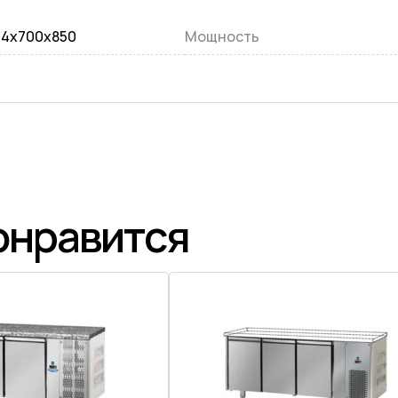
14x700x850
Мощность
онравится