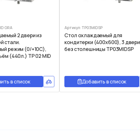
MID GRA
Артикул: TP03MIDSP
аемый 2 двери из
Стол охлаждаемый для
 стали.
кондитерки (400х600), 3 двери
ый режим (0/+10C),
без столешницы TP03MIDSP
ём (440л.) TP 02 MID
ить в список
Добавить в список