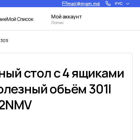
mail@mgm.md
РУС
Мой аккаунт
ние
Мой Список
Логин
301l
ый стол с 4 ящиками
полезный обьём 301l
02NMV