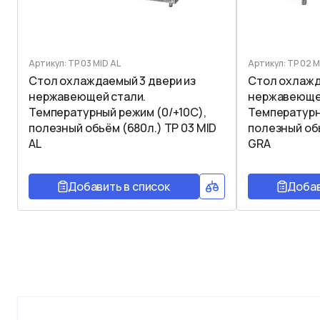
Артикул: TP 03 MID AL
Артикул: TP 02 
Стол охлаждаемый 3 двери из
Стол охлажд
нержавеющей стали.
нержавеющей
Температурный режим (0/+10C),
Температурн
полезный обьём (680л.) TP 03 MID
полезный обь
AL
GRA
Добавить в список
Добав