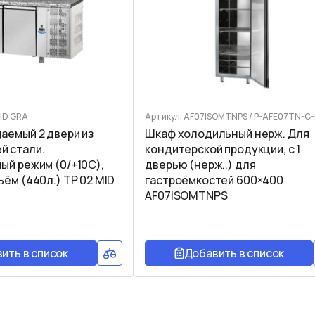
MID GRA
Артикул: AF07ISOMTNPS / P-AFE07TN-C
аемый 2 двери из
Шкаф холодильный нерж. Для
 стали.
кондитерской продукции, с 1
ый режим (0/+10C),
дверью (нерж..) для
ём (440л.) TP 02 MID
гастроёмкостей 600×400
AF07ISOMTNPS
ить в список
Добавить в список