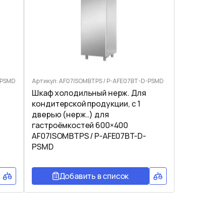
-PSMD
Артикул: AF07ISOMBTPS / P-AFE07BT-D-PSMD
Шкаф холодильный нерж. Для
кондитерской продукции, с 1
дверью (нерж..) для
гастроёмкостей 600×400
AF07ISOMBTPS / P-AFE07BT-D-
PSMD
Добавить в список