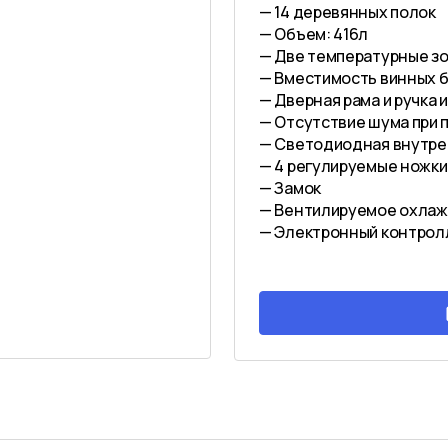
— 14 деревянных полок
— Объем: 416л
— Две температурные зон
— Вместимость винных б
— Дверная рама и ручка
— Отсутствие шума при п
— Светодиодная внутре
— 4 регулируемые ножк
— Замок
— Вентилируемое охла
— Электронный контрол