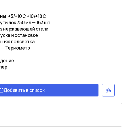
ы: +5/+10 С +10/+18 С
утылок 750 мл — 163 шт
 из нержавеющей стали
уске и остановке
нняя подсветка
и — Термометр
ждение
лер
Добавить в список