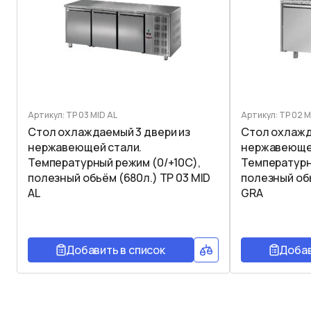
Артикул: TP 03 MID AL
Артикул: TP 02 
Стол охлаждаемый 3 двери из
Стол охлажд
нержавеющей стали.
нержавеющей
Температурный режим (0/+10C),
Температурн
полезный обьём (680л.) TP 03 MID
полезный обь
AL
GRA
Добавить в список
Добав