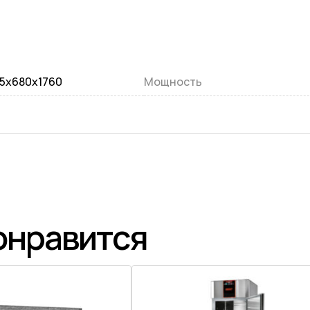
5x680x1760
Мощность
онравится