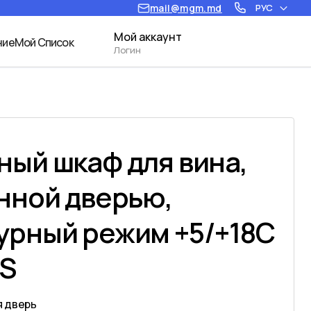
mail@mgm.md
РУС
Мой аккаунт
ние
Мой Список
Логин
ый шкаф для вина,
нной дверью,
урный режим +5/+18C
S
я дверь