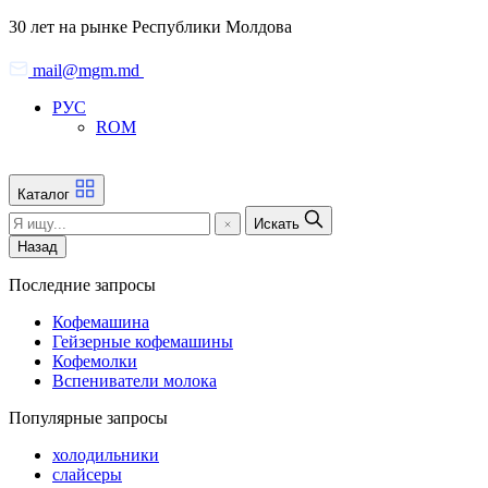
Skip
30 лет на рынке Республики Молдова
to
the
mail@mgm.md
content
РУС
ROM
Каталог
Искать
Назад
Последние запросы
Кофемашина
Гейзерные кофемашины
Кофемолки
Вспениватели молока
Популярные запросы
холодильники
слайсеры