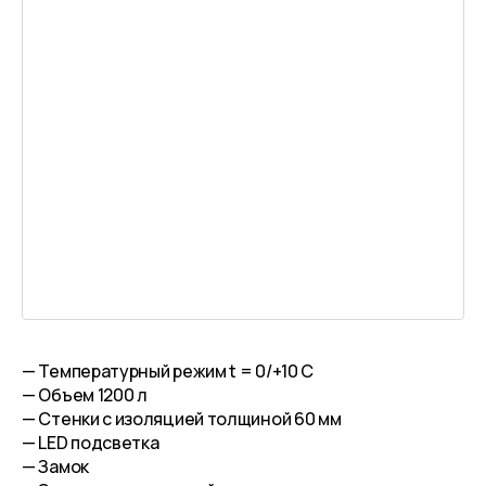
— Температурный режим t = 0/+10 C
— Объем 1200 л
— Стенки с изоляцией толщиной 60 мм
— LED подсветка
— Замок