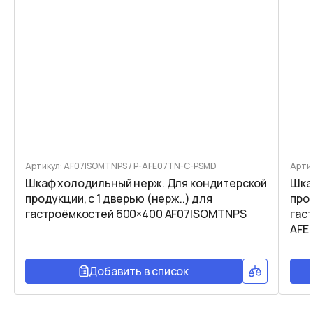
Артикул: AF07ISOMTNPS / P-AFE07TN-C-PSMD
Арти
Шкаф холодильный нерж. Для кондитерской
Шка
продукции, с 1 дверью (нерж..) для
прод
гастроёмкостей 600×400 AF07ISOMTNPS
гас
AFE
Добавить в список