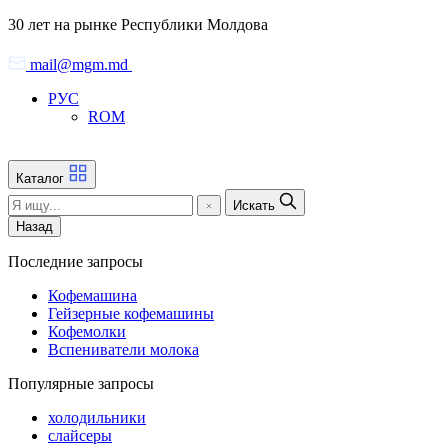
Skip
30 лет на рынке Республики Молдова
to
the
mail@mgm.md
content
РУС
ROM
Каталог
Искать
Назад
Последние запросы
Кофемашина
Гейзерные кофемашины
Кофемолки
Вспениватели молока
Популярные запросы
холодильники
слайсеры