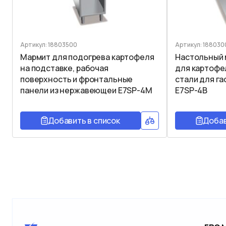
Артикул: 18803500
Артикул: 188030
Мармит для подогрева картофеля
Настольный 
на подставке, рабочая
для картофе
поверхность и фронтальные
стали для га
панели из нержавеющеи E7SP-4M
E7SP-4B
Добавить в список
Добав