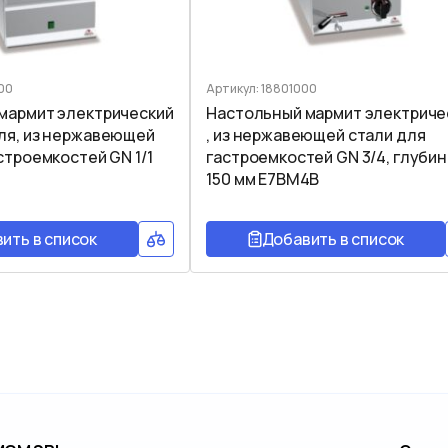
00
Артикул: 18801000
мармит электрический
Настольный мармит электриче
ля, из нержавеющей
, из нержавеющей стали для
строемкостей GN 1/1
гастроемкостей GN 3/4, глубин
150 мм E7BM4B
ить в список
Добавить в список