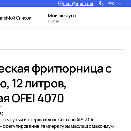
mail@mgm.md
РУС
Мой аккаунт
ние
Мой Список
Логин
еская фритюрница с
ю, 12 литров,
я OFEI 4070
1
в;
отянутый из нержавеющей стали AISI 304
рморегулирование температуры масла до максимум