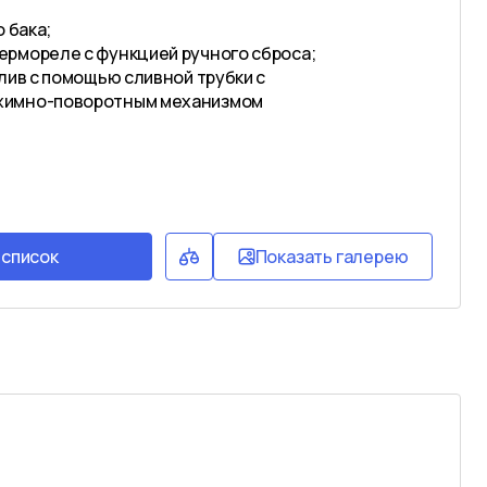
 бака;
рмореле с функцией ручного сброса;
лив с помощью сливной трубки с
жимно-поворотным механизмом
 список
Показать галерею