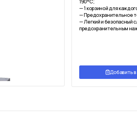
190°C;
— 1 корзиной для каждого
— Предохранительное те
— Легкий и безопасный с
предохранительным на
Добавить в