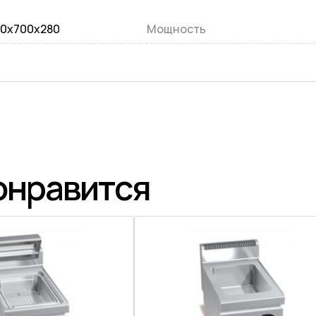
0х700х280
Мощность
онравится