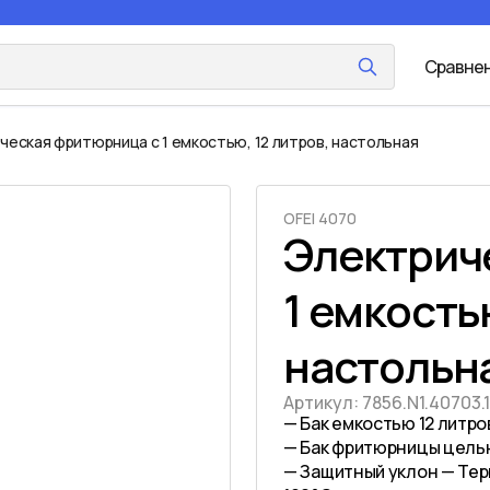
Сравне
ческая фритюрница с 1 емкостью, 12 литров, настольная
OFEI 4070
Электрич
1 емкость
настольна
Артикул:
7856.N1.40703.1
— Бак емкостью 12 литро
— Бак фритюрницы цельн
— Защитный уклон — Те