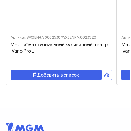
Артикул: WX9ENRA.0002538/WX9ENRA.0023920
Арти
Многофункциональный кулинарный центр
Мно
iVario Pro L
iVar
Добавить в список