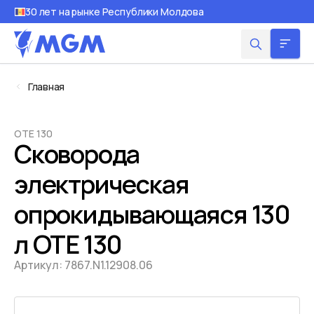
30 лет на рынке Республики Молдова
Главная
OTE 130
Cковорода
электрическая
опрокидывающаяся 130
л OTE 130
Артикул:
7867.N1.12908.06