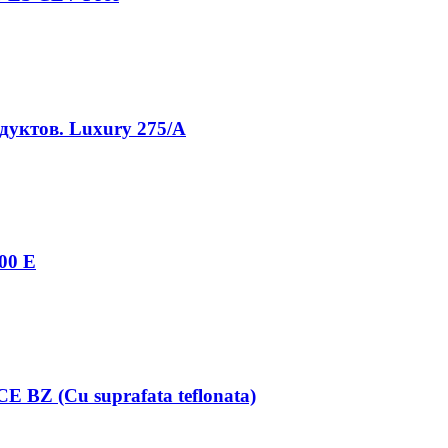
дуктов. Luxury 275/A
00 E
 BZ (Cu suprafata teflonata)