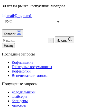
Skip
30 лет на рынке Республики Молдова
to
the
mail@mgm.md
content
РУС
Каталог
Искать
Назад
Последние запросы
Кофемашина
Гейзерные кофемашины
Кофемолки
Вспениватели молока
Популярные запросы
холодильники
слайсеры
блендеры
миксеры