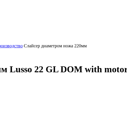
роизводство
Cлайсер диаметром ножа 220мм
 Lusso 22 GL DOM with motor H