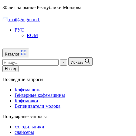
Skip
30 лет на рынке Республики Молдова
to
the
mail@mgm.md
content
РУС
ROM
Каталог
Искать
Назад
Последние запросы
Кофемашина
Гейзерные кофемашины
Кофемолки
Вспениватели молока
Популярные запросы
холодильники
слайсеры