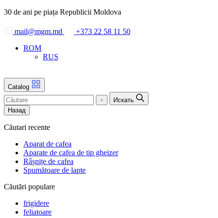
Skip
30 de ani pe piața Republicii Moldova
to
the
mail@mgm.md
+373 22 58 11 50
content
ROM
RUS
Catalog
Искать
Назад
Căutari recente
Aparat de cafea
Aparate de cafea de tip gheizer
Râșnițe de cafea
Spumătoare de lapte
Căutări populare
frigidere
feliatoare