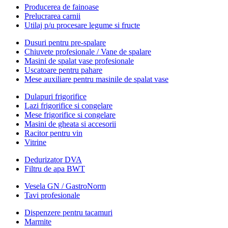
Producerea de fainoase
Prelucrarea carnii
Utilaj p/u procesare legume si fructe
Dusuri pentru pre-spalare
Chiuvete profesionale / Vane de spalare
Masini de spalat vase profesionale
Uscatoare pentru pahare
Mese auxiliare pentru masinile de spalat vase
Dulapuri frigorifice
Lazi frigorifice si congelare
Mese frigorifice si congelare
Masini de gheata si accesorii
Racitor pentru vin
Vitrine
Dedurizator DVA
Filtru de apa BWT
Vesela GN / GastroNorm
Tavi profesionale
Dispenzere pentru tacamuri
Marmite