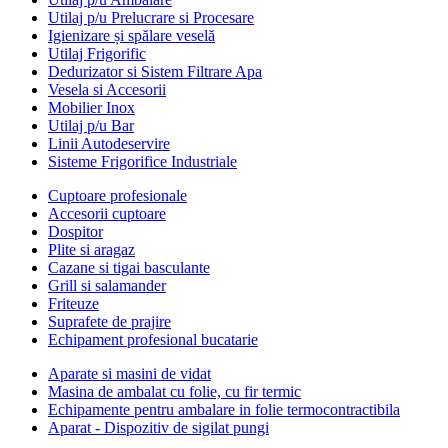
Utilaj p/u Prelucrare si Procesare
Igienizare și spălare veselă
Utilaj Frigorific
Dedurizator si Sistem Filtrare Apa
Vesela si Accesorii
Mobilier Inox
Utilaj p/u Bar
Linii Autodeservire
Sisteme Frigorifice Industriale
Cuptoare profesionale
Accesorii cuptoare
Dospitor
Plite si aragaz
Cazane si tigai basculante
Grill si salamander
Friteuze
Suprafete de prajire
Echipament profesional bucatarie
Aparate si masini de vidat
Masina de ambalat cu folie, cu fir termic
Echipamente pentru ambalare in folie termocontractibila
Aparat - Dispozitiv de sigilat pungi