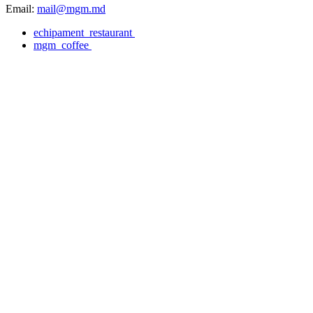
Email:
mail@mgm.md
echipament_restaurant
mgm_coffee