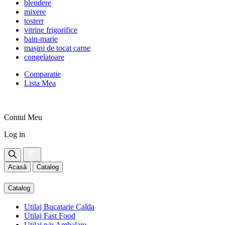
blendere
mixere
tosterr
vitrine frigorifice
bain-marie
mașini de tocat carne
congelatoare
Comparatie
Lista Mea
Contul Meu
Log in
Acasă
Catalog
Catalog
Utilaj Bucatarie Calda
Utilaj Fast Food
Utilaj p/u Ambalare