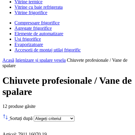
Vitrine termice
Vitrine cu baie refrigerata
Vitrine frigorifice
Compresoare frigorifice
Agregate frigorifice
Elemente de automatizare
Usi frigorifice
Evaporizatoare
Accesorii de montaj utilaj frigorific
Acasă
Igienizare și spalare vesela
Chiuvete profesionale / Vane de
spalare
Chiuvete profesionale / Vane de
spalare
12
produse găsite
Sortați după
Articol: 7911.16070.19