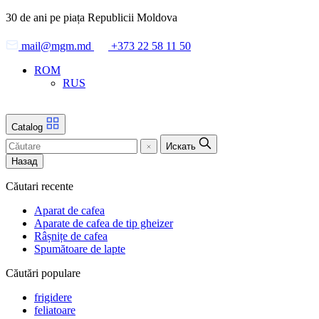
Skip
30 de ani pe piața Republicii Moldova
to
the
mail@mgm.md
+373 22 58 11 50
content
ROM
RUS
Catalog
Искать
Назад
Căutari recente
Aparat de cafea
Aparate de cafea de tip gheizer
Râșnițe de cafea
Spumătoare de lapte
Căutări populare
frigidere
feliatoare