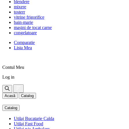
blendere
mixere
tosterr
vitrine frigorifice
bain-marie
mașini de tocat carne
congelatoare
Comparatie
Lista Mea
Contul Meu
Log in
Acasă
Catalog
Catalog
Utilaj Bucatarie Calda
Utilaj Fast Food
Utilaj p/u Ambalare