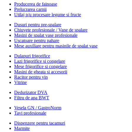
Producerea de fainoase
Prelucrarea carnii
Utilaj p/u procesare legume si fructe
Dusuri pentru pre-spalare
Chiuvete profesionale / Vane de spalare
Masini de spalat vase profesionale
Uscatoare pentru pahare
Mese auxiliare pentru masinile de spalat vase
Dulapuri frigorifice
Lazi frigorifice si congelare
Mese frigorifice si congelare
Masini de gheata si accesorii
Racitor pentru vin
Vitrine
Dedurizator DVA
Filtru de apa BWT
Vesela GN / GastroNorm
Tavi profesionale
Dispenzere pentru tacamuri
Marmite