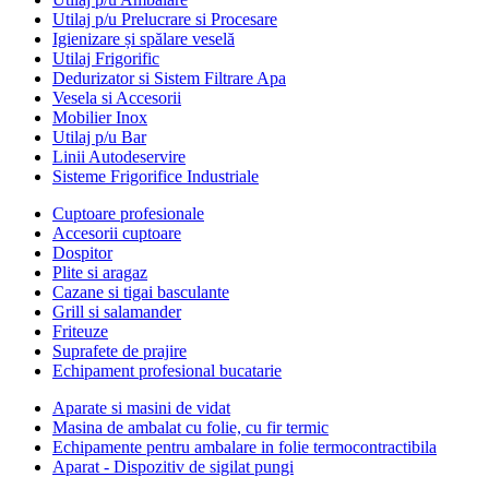
Utilaj p/u Prelucrare si Procesare
Igienizare și spălare veselă
Utilaj Frigorific
Dedurizator si Sistem Filtrare Apa
Vesela si Accesorii
Mobilier Inox
Utilaj p/u Bar
Linii Autodeservire
Sisteme Frigorifice Industriale
Cuptoare profesionale
Accesorii cuptoare
Dospitor
Plite si aragaz
Cazane si tigai basculante
Grill si salamander
Friteuze
Suprafete de prajire
Echipament profesional bucatarie
Aparate si masini de vidat
Masina de ambalat cu folie, cu fir termic
Echipamente pentru ambalare in folie termocontractibila
Aparat - Dispozitiv de sigilat pungi