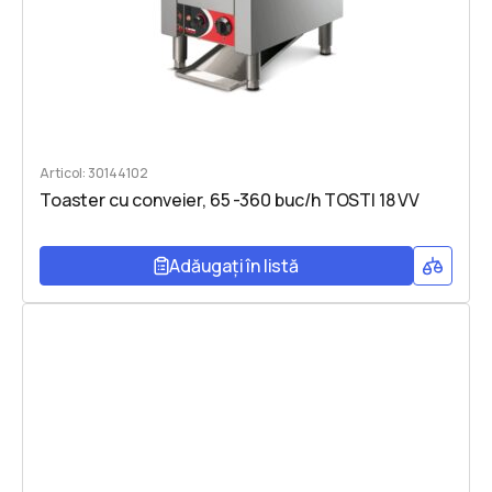
Articol: 30144102
Toaster cu conveier, 65 -360 buc/h TOSTI 18 VV
Adăugați în listă