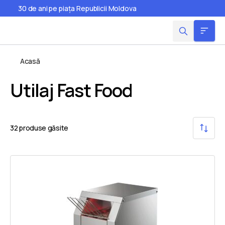
30 de ani pe piața Republicii Moldova
Acasă
Utilaj Fast Food
32
produse găsite