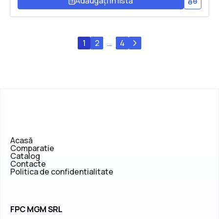
Adăugați în listă
1
2
…
4
Acasă
Comparatie
Catalog
Contacte
Politica de confidentialitate
FPC MGM SRL