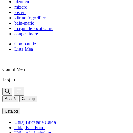
blendere
mixere
tosterr
vitrine frigorifice
bain-marie
mașini de tocat carne
congelatoare
Comparatie
Lista Mea
Contul Meu
Log in
Acasă
Catalog
Catalog
Utilaj Bucatarie Calda
Utilaj Fast Food
Utilaj p/u Ambalare