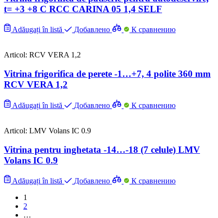
t= +3 +8 С RCC CARINA 05 1,4 SELF
Adăugați în listă
Добавлено
К сравнению
Articol: RCV VERA 1,2
Vitrina frigorifica de perete -1…+7, 4 polite 360 mm
RCV VERA 1,2
Adăugați în listă
Добавлено
К сравнению
Articol: LMV Volans IC 0.9
Vitrina pentru inghetata -14…-18 (7 celule) LMV
Volans IC 0.9
Adăugați în listă
Добавлено
К сравнению
1
2
…