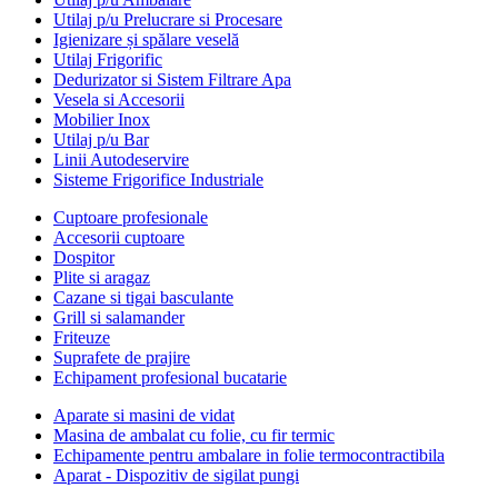
Utilaj p/u Prelucrare si Procesare
Igienizare și spălare veselă
Utilaj Frigorific
Dedurizator si Sistem Filtrare Apa
Vesela si Accesorii
Mobilier Inox
Utilaj p/u Bar
Linii Autodeservire
Sisteme Frigorifice Industriale
Cuptoare profesionale
Accesorii cuptoare
Dospitor
Plite si aragaz
Cazane si tigai basculante
Grill si salamander
Friteuze
Suprafete de prajire
Echipament profesional bucatarie
Aparate si masini de vidat
Masina de ambalat cu folie, cu fir termic
Echipamente pentru ambalare in folie termocontractibila
Aparat - Dispozitiv de sigilat pungi