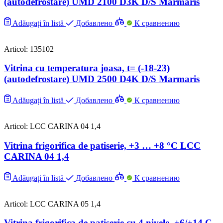
(autodefrostare) UMD 2100 D3K D/S Marmaris
Adăugați în listă
Добавлено
К сравнению
Articol: 135102
Vitrina cu temperatura joasa, t= (-18-23)
(autodefrostare) UMD 2500 D4K D/S Marmaris
Adăugați în listă
Добавлено
К сравнению
Articol: LCC CARINA 04 1,4
Vitrina frigorifica de patiserie, +3 … +8 °C LCC
CARINA 04 1,4
Adăugați în listă
Добавлено
К сравнению
Articol: LCC CARINA 05 1,4
Vitrina frigorifica de patiserie cu 4 nivele, +6/+14 C