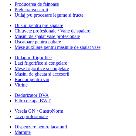
Producerea de fainoase
Prelucrarea carnii
Utilaj p/u procesare legume si fructe
Dusuri pentru pre-spalare
Chiuvete profesionale / Vane de spalare
Masini de spalat vase profesionale
Uscatoare pentru pahare
Mese auxiliare pentru masinile de spalat vase
Dulapuri frigorifice
Lazi frigorifice si congelare
Mese frigorifice si congelare
Masini de gheata si accesorii
Racitor pentru vin
Vitrine
Dedurizator DVA
Filtru de apa BWT
Vesela GN / GastroNorm
Tavi profesionale
Dispenzere pentru tacamuri
Marmite