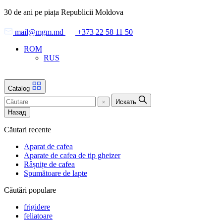
Skip
30 de ani pe piața Republicii Moldova
to
the
mail@mgm.md
+373 22 58 11 50
content
ROM
RUS
Catalog
Искать
Назад
Căutari recente
Aparat de cafea
Aparate de cafea de tip gheizer
Râșnițe de cafea
Spumătoare de lapte
Căutări populare
frigidere
feliatoare