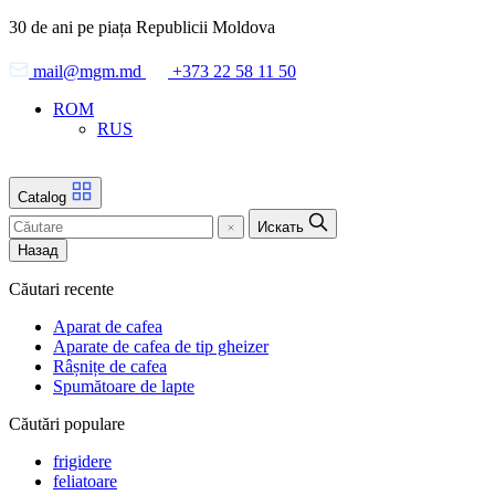
Skip
30 de ani pe piața Republicii Moldova
to
the
mail@mgm.md
+373 22 58 11 50
content
ROM
RUS
Catalog
Искать
Назад
Căutari recente
Aparat de cafea
Aparate de cafea de tip gheizer
Râșnițe de cafea
Spumătoare de lapte
Căutări populare
frigidere
feliatoare