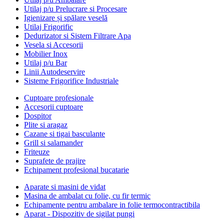
Utilaj p/u Prelucrare si Procesare
Igienizare și spălare veselă
Utilaj Frigorific
Dedurizator si Sistem Filtrare Apa
Vesela si Accesorii
Mobilier Inox
Utilaj p/u Bar
Linii Autodeservire
Sisteme Frigorifice Industriale
Cuptoare profesionale
Accesorii cuptoare
Dospitor
Plite si aragaz
Cazane si tigai basculante
Grill si salamander
Friteuze
Suprafete de prajire
Echipament profesional bucatarie
Aparate si masini de vidat
Masina de ambalat cu folie, cu fir termic
Echipamente pentru ambalare in folie termocontractibila
Aparat - Dispozitiv de sigilat pungi