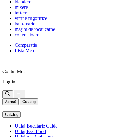
blendere
mixere
tosterr
vitrine frigorifice
bain-marie
mașini de tocat carne
congelatoare
Comparatie
Lista Mea
Contul Meu
Log in
Acasă
Catalog
Catalog
Utilaj Bucatarie Calda
Utilaj Fast Food
Utilaj p/u Ambalare