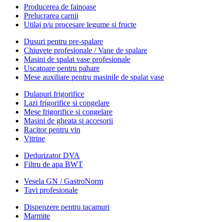
Producerea de fainoase
Prelucrarea carnii
Utilaj p/u procesare legume si fructe
Dusuri pentru pre-spalare
Chiuvete profesionale / Vane de spalare
Masini de spalat vase profesionale
Uscatoare pentru pahare
Mese auxiliare pentru masinile de spalat vase
Dulapuri frigorifice
Lazi frigorifice si congelare
Mese frigorifice si congelare
Masini de gheata si accesorii
Racitor pentru vin
Vitrine
Dedurizator DVA
Filtru de apa BWT
Vesela GN / GastroNorm
Tavi profesionale
Dispenzere pentru tacamuri
Marmite