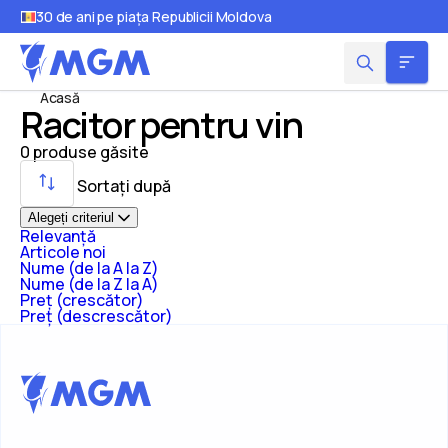
30 de ani pe piața Republicii Moldova
Acasă
Racitor pentru vin
0
produse găsite
Sortați după
Alegeți criteriul
Relevanță
Articole noi
Nume (de la A la Z)
Nume (de la Z la A)
Preț (crescător)
Preț (descrescător)