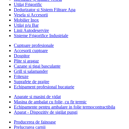
Utilaj Frigorific
Dedurizator si Sistem Filtrare Apa
Vesela si Accesorii
Mobilier Inox
Utilaj p/u Bar
Linii Autodeservire
Sisteme Frigorifice Industriale
Cuptoare profesionale
Accesorii cuptoare
Dospitor
Plite si aragaz
Cazane si tigai basculante
Grill si salamander
Friteuze
Suprafete de prajire
Echipament profesional bucatarie
Aparate si masini de vidat
Masina de ambalat cu folie, cu fir termic
Echipamente pentru ambalare in folie termocontractibila
Aparat - Dispozitiv de sigilat pungi
Producerea de fainoase
Prelucrarea carnii