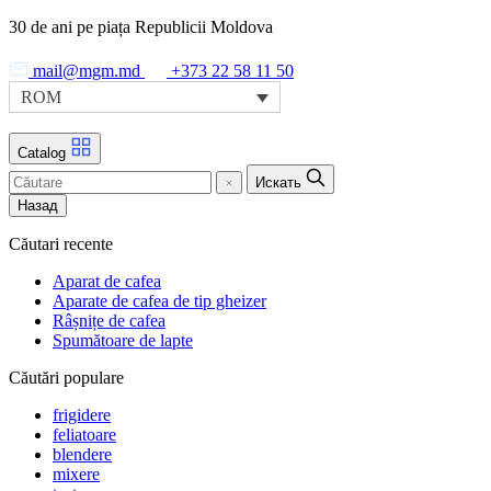
Skip
30 de ani pe piața Republicii Moldova
to
the
mail@mgm.md
+373 22 58 11 50
content
ROM
Catalog
Искать
Назад
Căutari recente
Aparat de cafea
Aparate de cafea de tip gheizer
Râșnițe de cafea
Spumătoare de lapte
Căutări populare
frigidere
feliatoare
blendere
mixere