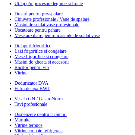
Utilaj p/u procesare legume si fructe
Dusuri pentru pre-spalare
Chiuvete profesionale / Vane de spalare
Masini de spalat vase profesionale
Uscatoare pentru pahare
Mese auxiliare pentru masinile de spalat vase
Dulapuri frigorifice
Lazi frigorifice si congelare
Mese frigorifice si congelare
Masini de gheata si accesorii
Racitor pentru vin
Vitrine
Dedurizator DVA
Filtru de apa BWT
Vesela GN / GastroNorm
Tavi profesionale
Dispenzere pentru tacamuri
Marmite
Vitrine termice
Vitrine cu baie refrigerata