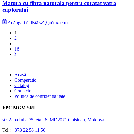
Matura cu fibra naturala pentru curatat vatra
cuptorului
Adăugați în listă
Добавлено
1
2
…
16
Acasă
Comparatie
Catalog
Contacte
Politica de confidentialitate
FPC MGM SRL
str. Alba Iulia 75, etaj. 6, MD2071 Chisinau, Moldova
Tel.:
+373 22 58 11 50