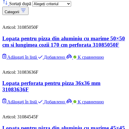
Sortați după
Categorii
Articol: 31085050F
Lopata pentru pizza din aluminiu cu marime 50×50
cm si lungimea cozii 170 cm perforata 31085050F
Adăugați în listă
Добавлено
К сравнению
Articol: 31083636F
Lopata perforata pentru pizza 36х36 mm
31083636F
Adăugați în listă
Добавлено
К сравнению
Articol: 31084545F
Lopata pentru pizza din aluminiu cu marime 45×45