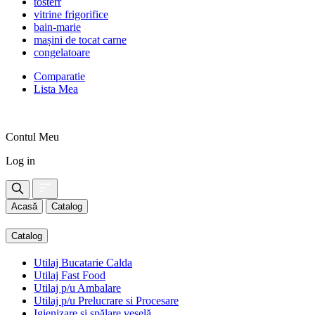
tosterr
vitrine frigorifice
bain-marie
mașini de tocat carne
congelatoare
Comparatie
Lista Mea
Contul Meu
Log in
Acasă
Catalog
Catalog
Utilaj Bucatarie Calda
Utilaj Fast Food
Utilaj p/u Ambalare
Utilaj p/u Prelucrare si Procesare
Igienizare și spălare veselă