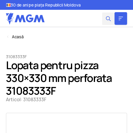
30 de ani pe piața Republicii Moldova
Acasă
31083333F
Lopata pentru pizza
330×330 mm perforata
31083333F
Articol:
31083333F