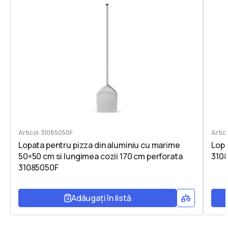
Articol: 31085050F
Artic
Lopata pentru pizza din aluminiu cu marime
Lopa
50×50 cm si lungimea cozii 170 cm perforata
310
31085050F
Adăugați în listă