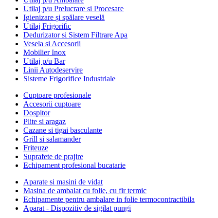
Utilaj p/u Prelucrare si Procesare
Igienizare și spălare veselă
Utilaj Frigorific
Dedurizator si Sistem Filtrare Apa
Vesela si Accesorii
Mobilier Inox
Utilaj p/u Bar
Linii Autodeservire
Sisteme Frigorifice Industriale
Cuptoare profesionale
Accesorii cuptoare
Dospitor
Plite si aragaz
Cazane si tigai basculante
Grill si salamander
Friteuze
Suprafete de prajire
Echipament profesional bucatarie
Aparate si masini de vidat
Masina de ambalat cu folie, cu fir termic
Echipamente pentru ambalare in folie termocontractibila
Aparat - Dispozitiv de sigilat pungi