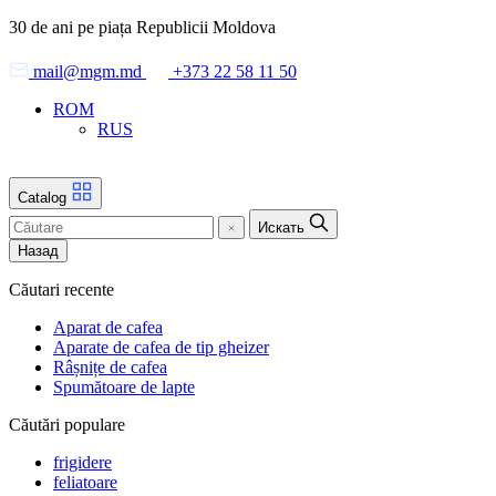
Skip
30 de ani pe piața Republicii Moldova
to
the
mail@mgm.md
+373 22 58 11 50
content
ROM
RUS
Catalog
Искать
Назад
Căutari recente
Aparat de cafea
Aparate de cafea de tip gheizer
Râșnițe de cafea
Spumătoare de lapte
Căutări populare
frigidere
feliatoare