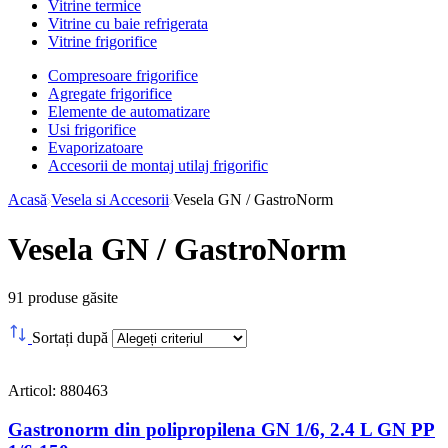
Vitrine termice
Vitrine cu baie refrigerata
Vitrine frigorifice
Compresoare frigorifice
Agregate frigorifice
Elemente de automatizare
Usi frigorifice
Evaporizatoare
Accesorii de montaj utilaj frigorific
Acasă
Vesela si Accesorii
Vesela GN / GastroNorm
Vesela GN / GastroNorm
91
produse găsite
Sortați după
Articol: 880463
Gastronorm din polipropilena GN 1/6, 2.4 L GN PP