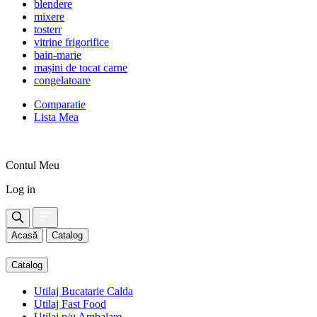
blendere
mixere
tosterr
vitrine frigorifice
bain-marie
mașini de tocat carne
congelatoare
Comparatie
Lista Mea
Contul Meu
Log in
Acasă
Catalog
Catalog
Utilaj Bucatarie Calda
Utilaj Fast Food
Utilaj p/u Ambalare