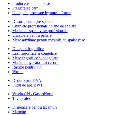
Producerea de fainoase
Prelucrarea carnii
Utilaj p/u procesare legume si fructe
Dusuri pentru pre-spalare
Chiuvete profesionale / Vane de spalare
Masini de spalat vase profesionale
Uscatoare pentru pahare
Mese auxiliare pentru masinile de spalat vase
Dulapuri frigorifice
Lazi frigorifice si congelare
Mese frigorifice si congelare
Masini de gheata si accesorii
Racitor pentru vin
Vitrine
Dedurizator DVA
Filtru de apa BWT
Vesela GN / GastroNorm
Tavi profesionale
Dispenzere pentru tacamuri
Marmite