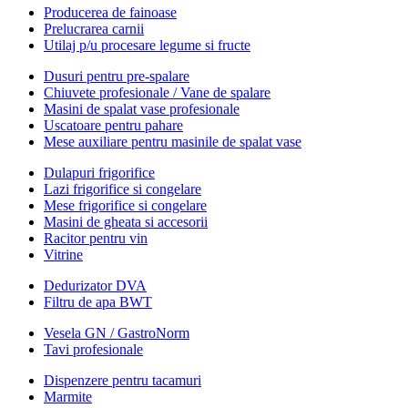
Producerea de fainoase
Prelucrarea carnii
Utilaj p/u procesare legume si fructe
Dusuri pentru pre-spalare
Chiuvete profesionale / Vane de spalare
Masini de spalat vase profesionale
Uscatoare pentru pahare
Mese auxiliare pentru masinile de spalat vase
Dulapuri frigorifice
Lazi frigorifice si congelare
Mese frigorifice si congelare
Masini de gheata si accesorii
Racitor pentru vin
Vitrine
Dedurizator DVA
Filtru de apa BWT
Vesela GN / GastroNorm
Tavi profesionale
Dispenzere pentru tacamuri
Marmite