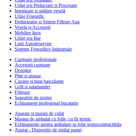
Utilaj p/u Prelucrare si Procesare
Igienizare și spălare veselă
Utilaj Frigorific
Dedurizator si Sistem Filtrare Apa
Vesela si Accesorii
Mobilier Inox
Utilaj p/u Bar
Linii Autodeservire
Sisteme Frigorifice Industriale
Cuptoare profesionale
Accesorii cuptoare
Dospitor
Plite si aragaz
Cazane si tigai basculante
Grill si salamander
Friteuze
Suprafete de prajire
Echipament profesional bucatarie
Aparate si masini de vidat
Masina de ambalat cu folie, cu fir termic
Echipamente pentru ambalare in folie termocontractibila
Aparat - Dispozitiv de sigilat pungi