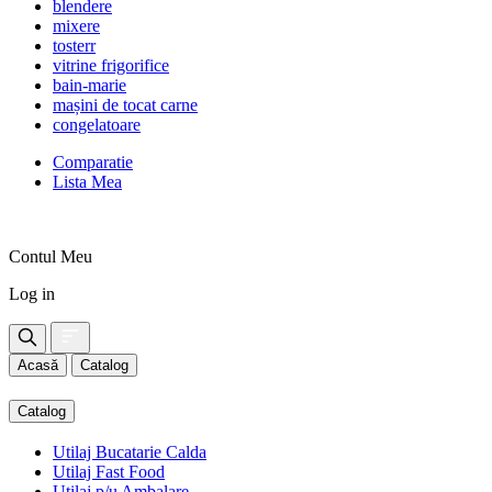
blendere
mixere
tosterr
vitrine frigorifice
bain-marie
mașini de tocat carne
congelatoare
Comparatie
Lista Mea
Contul Meu
Log in
Acasă
Catalog
Catalog
Utilaj Bucatarie Calda
Utilaj Fast Food
Utilaj p/u Ambalare