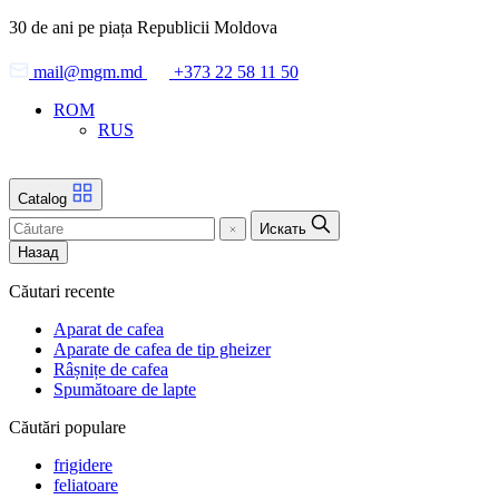
Skip
30 de ani pe piața Republicii Moldova
to
the
mail@mgm.md
+373 22 58 11 50
content
ROM
RUS
Catalog
Искать
Назад
Căutari recente
Aparat de cafea
Aparate de cafea de tip gheizer
Râșnițe de cafea
Spumătoare de lapte
Căutări populare
frigidere
feliatoare