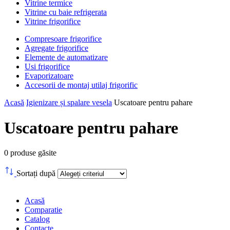
Vitrine termice
Vitrine cu baie refrigerata
Vitrine frigorifice
Compresoare frigorifice
Agregate frigorifice
Elemente de automatizare
Usi frigorifice
Evaporizatoare
Accesorii de montaj utilaj frigorific
Acasă
Igienizare și spalare vesela
Uscatoare pentru pahare
Uscatoare pentru pahare
0
produse găsite
Sortați după
Acasă
Comparatie
Catalog
Contacte