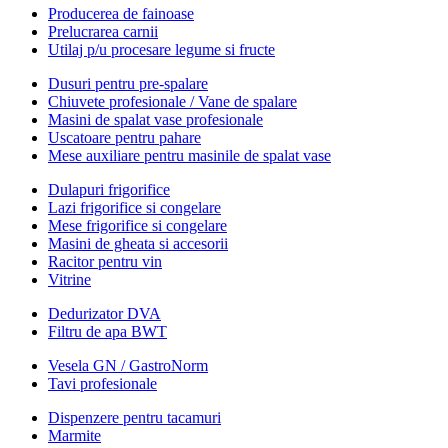
Producerea de fainoase
Prelucrarea carnii
Utilaj p/u procesare legume si fructe
Dusuri pentru pre-spalare
Chiuvete profesionale / Vane de spalare
Masini de spalat vase profesionale
Uscatoare pentru pahare
Mese auxiliare pentru masinile de spalat vase
Dulapuri frigorifice
Lazi frigorifice si congelare
Mese frigorifice si congelare
Masini de gheata si accesorii
Racitor pentru vin
Vitrine
Dedurizator DVA
Filtru de apa BWT
Vesela GN / GastroNorm
Tavi profesionale
Dispenzere pentru tacamuri
Marmite