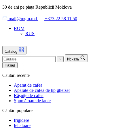
Skip
30 de ani pe piața Republicii Moldova
to
the
mail@mgm.md
+373 22 58 11 50
content
ROM
RUS
Catalog
Искать
Назад
Căutari recente
Aparat de cafea
Aparate de cafea de tip gheizer
Râșnițe de cafea
Spumătoare de lapte
Căutări populare
frigidere
feliatoare