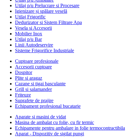
Utilaj p/u Prelucrare si Procesare
Igienizare și spălare veselă
Utilaj Frigorific
Dedurizator si Sistem Filtrare Apa
Vesela si Accesorii
Mobilier Inox
Utilaj p/u Bar
Linii Autodeservire
Sisteme Frigorifice Industriale
Cuptoare profesionale
Accesorii cuptoare
Dospitor
Plite si aragaz
Cazane si tigai basculante
Grill si salamander
Friteuze
Suprafete de prajire
Echipament profesional bucatarie
Aparate si masini de vidat
Masina de ambalat cu folie, cu fir termic
Echipamente pentru ambalare in folie termocontractibila
Aparat - Dispozitiv de sigilat pungi