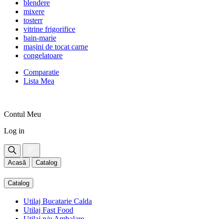
blendere
mixere
tosterr
vitrine frigorifice
bain-marie
mașini de tocat carne
congelatoare
Comparatie
Lista Mea
Contul Meu
Log in
Acasă
Catalog
Catalog
Utilaj Bucatarie Calda
Utilaj Fast Food
Utilaj p/u Ambalare