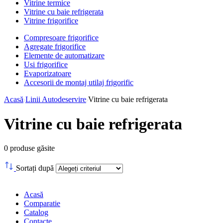
Vitrine termice
Vitrine cu baie refrigerata
Vitrine frigorifice
Compresoare frigorifice
Agregate frigorifice
Elemente de automatizare
Usi frigorifice
Evaporizatoare
Accesorii de montaj utilaj frigorific
Acasă
Linii Autodeservire
Vitrine cu baie refrigerata
Vitrine cu baie refrigerata
0
produse găsite
Sortați după
Acasă
Comparatie
Catalog
Contacte