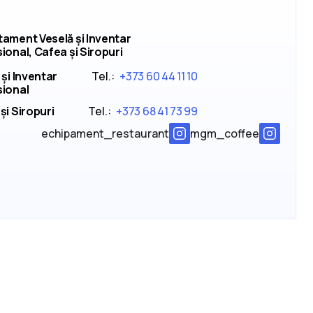
ament Veselă și Inventar
ional, Cafea și Siropuri
 și Inventar
Tel.:
+373 60 44 11 10
sional
și Siropuri
Tel.:
+373 68 41 73 99
echipament_restaurant
mgm_coffee