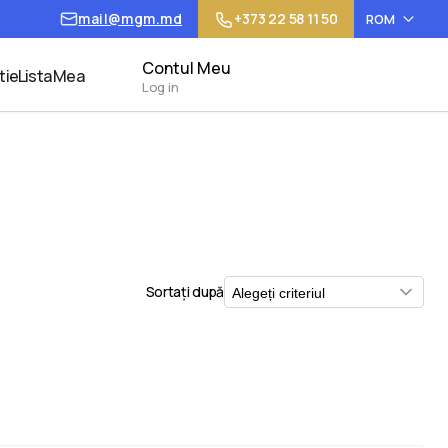
mail@mgm.md
+373 22 58 11 50
ROM
Contul Meu
tie
Lista Mea
Log in
Sortați după
Alegeți criteriul