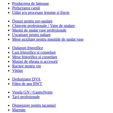
Producerea de fainoase
Prelucrarea carnii
Utilaj p/u procesare legume si fructe
Dusuri pentru pre-spalare
Chiuvete profesionale / Vane de spalare
Masini de spalat vase profesionale
Uscatoare pentru pahare
Mese auxiliare pentru masinile de spalat vase
Dulapuri frigorifice
Lazi frigorifice si congelare
Mese frigorifice si congelare
Masini de gheata si accesorii
Racitor pentru vin
Vitrine
Dedurizator DVA
Filtru de apa BWT
Vesela GN / GastroNorm
Tavi profesionale
Dispenzere pentru tacamuri
Marmite