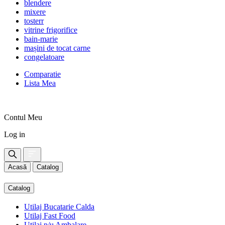
blendere
mixere
tosterr
vitrine frigorifice
bain-marie
mașini de tocat carne
congelatoare
Comparatie
Lista Mea
Contul Meu
Log in
Acasă
Catalog
Catalog
Utilaj Bucatarie Calda
Utilaj Fast Food
Utilaj p/u Ambalare