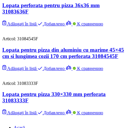
Lopata perforata pentru pizza 36х36 mm
31083636F
Adăugați în listă
Добавлено
К сравнению
Articol: 31084545F
Lopata pentru pizza din aluminiu cu marime 45×45
cm si lungimea cozii 170 cm perforata 31084545F
Adăugați în listă
Добавлено
К сравнению
Articol: 31083333F
Lopata pentru pizza 330×330 mm perforata
31083333F
Adăugați în listă
Добавлено
К сравнению
Acasă