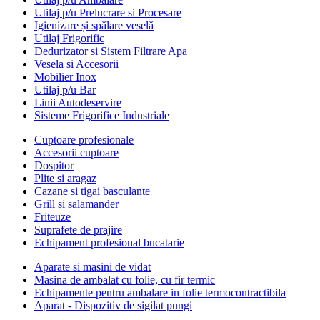
Utilaj p/u Prelucrare si Procesare
Igienizare și spălare veselă
Utilaj Frigorific
Dedurizator si Sistem Filtrare Apa
Vesela si Accesorii
Mobilier Inox
Utilaj p/u Bar
Linii Autodeservire
Sisteme Frigorifice Industriale
Cuptoare profesionale
Accesorii cuptoare
Dospitor
Plite si aragaz
Cazane si tigai basculante
Grill si salamander
Friteuze
Suprafete de prajire
Echipament profesional bucatarie
Aparate si masini de vidat
Masina de ambalat cu folie, cu fir termic
Echipamente pentru ambalare in folie termocontractibila
Aparat - Dispozitiv de sigilat pungi