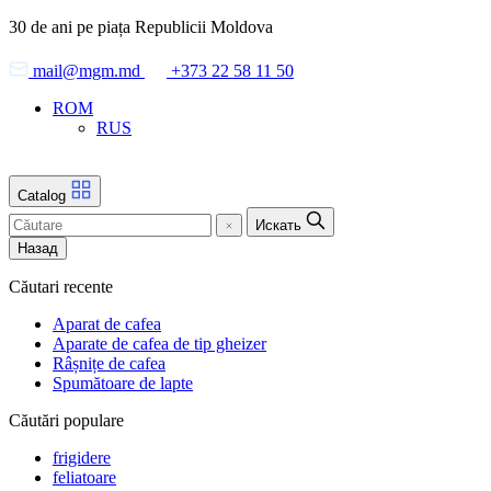
Skip
30 de ani pe piața Republicii Moldova
to
the
mail@mgm.md
+373 22 58 11 50
content
ROM
RUS
Catalog
Искать
Назад
Căutari recente
Aparat de cafea
Aparate de cafea de tip gheizer
Râșnițe de cafea
Spumătoare de lapte
Căutări populare
frigidere
feliatoare