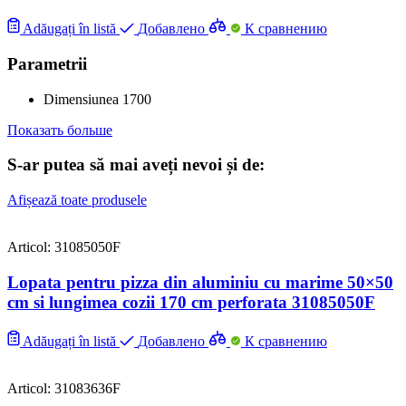
Adăugați în listă
Добавлено
К сравнению
Parametrii
Dimensiunea
1700
Показать больше
S-ar putea să mai aveți nevoi și de:
Afișează toate produsele
Articol: 31085050F
Lopata pentru pizza din aluminiu cu marime 50×50
cm si lungimea cozii 170 cm perforata 31085050F
Adăugați în listă
Добавлено
К сравнению
Articol: 31083636F