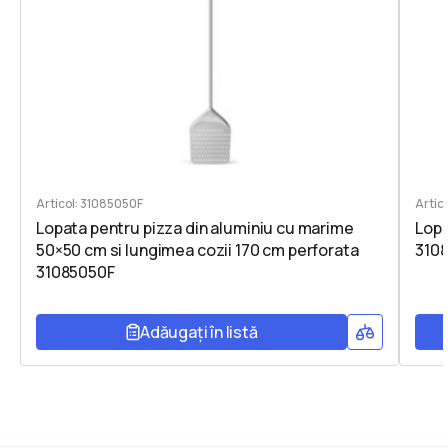
Articol: 31085050F
Artic
Lopata pentru pizza din aluminiu cu marime
Lopa
50×50 cm si lungimea cozii 170 cm perforata
310
31085050F
Adăugați în listă