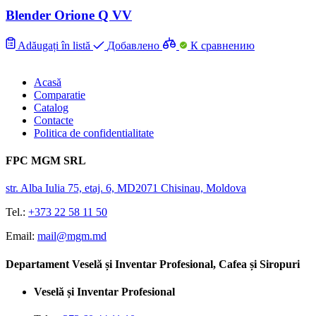
Blender Orione Q VV
Adăugați în listă
Добавлено
К сравнению
Acasă
Comparatie
Catalog
Contacte
Politica de confidentialitate
FPC MGM SRL
str. Alba Iulia 75, etaj. 6, MD2071 Chisinau, Moldova
Tel.:
+373 22 58 11 50
Email:
mail@mgm.md
Departament Veselă și Inventar Profesional, Cafea și Siropuri
Veselă și Inventar Profesional