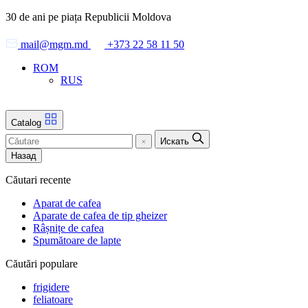
Skip
30 de ani pe piața Republicii Moldova
to
the
mail@mgm.md
+373 22 58 11 50
content
ROM
RUS
Catalog
Искать
Назад
Căutari recente
Aparat de cafea
Aparate de cafea de tip gheizer
Râșnițe de cafea
Spumătoare de lapte
Căutări populare
frigidere
feliatoare