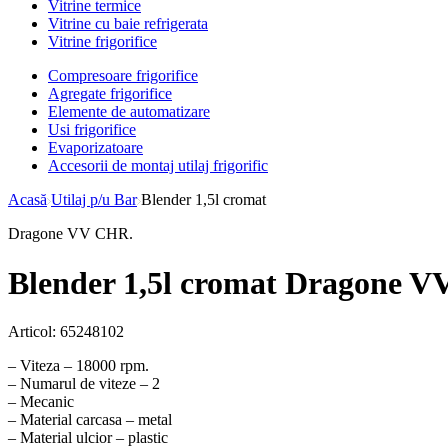
Vitrine termice
Vitrine cu baie refrigerata
Vitrine frigorifice
Compresoare frigorifice
Agregate frigorifice
Elemente de automatizare
Usi frigorifice
Evaporizatoare
Accesorii de montaj utilaj frigorific
Acasă
Utilaj p/u Bar
Blender 1,5l cromat
Dragone VV CHR.
Blender 1,5l cromat Dragone 
Articol:
65248102
– Viteza – 18000 rpm.
– Numarul de viteze – 2
– Mecanic
– Material carcasa – metal
– Material ulcior – plastic