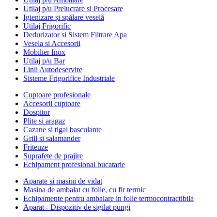
Utilaj p/u Prelucrare si Procesare
Igienizare și spălare veselă
Utilaj Frigorific
Dedurizator si Sistem Filtrare Apa
Vesela si Accesorii
Mobilier Inox
Utilaj p/u Bar
Linii Autodeservire
Sisteme Frigorifice Industriale
Cuptoare profesionale
Accesorii cuptoare
Dospitor
Plite si aragaz
Cazane si tigai basculante
Grill si salamander
Friteuze
Suprafete de prajire
Echipament profesional bucatarie
Aparate si masini de vidat
Masina de ambalat cu folie, cu fir termic
Echipamente pentru ambalare in folie termocontractibila
Aparat - Dispozitiv de sigilat pungi