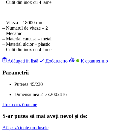
– Cutit din inox cu 4 lame
– Viteza – 18000 rpm.
– Numarul de viteze – 2
– Mecanic
– Material carcasa – metal
– Material ulcior – plastic
– Cutit din inox cu 4 lame
Adăugați în listă
Добавлено
К сравнению
Parametrii
Puterea
45/230
Dimensiunea
213x200x416
Показать больше
S-ar putea să mai aveți nevoi și de:
Afișează toate produsele