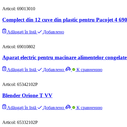
Articol: 69013010
Complect din 12 cuve din plastic pentru Pacojet 4 6
Adăugați în listă
Добавлено
Articol: 69010802
Aparat electric pentru macinare alimentelor congelate
Adăugați în listă
Добавлено
К сравнению
Articol: 65342102P
Blender Orione T VV
Adăugați în listă
Добавлено
К сравнению
Articol: 65332102P