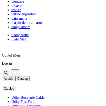
blendere
mixere
tosterr
vitrine frigorifice
bain-marie
mașini de tocat carne
congelatoare
Comparatie
Lista Mea
Contul Meu
Log in
Acasă
Catalog
Catalog
Utilaj Bucatarie Calda
Utilaj Fast Food
Utilaj p/u Ambalare