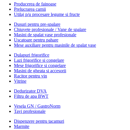
Producerea de fainoase
Prelucrarea carnii
Utilaj p/u procesare legume si fructe
Dusuri pentru pre-spalare
Chiuvete profesionale / Vane de spalare
Masini de spalat vase profesionale
Uscatoare pentru pahare
Mese auxiliare pentru masinile de spalat vase
Dulapuri frigorifice
Lazi frigorifice si congelare
Mese frigorifice si congelare
Masini de gheata si accesorii
Racitor pentru vin
Vitrine
Dedurizator DVA
Filtru de apa BWT
Vesela GN / GastroNorm
Tavi profesionale
Dispenzere pentru tacamuri
Marmite