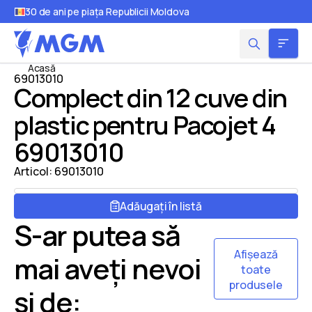
30 de ani pe piața Republicii Moldova
Acasă
69013010
Complect din 12 cuve din
plastic pentru Pacojet 4
69013010
Articol:
69013010
Adăugați în listă
S-ar putea să
Afișează
mai aveți nevoi
toate
produsele
și de: