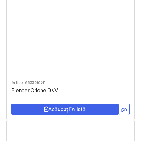
Articol: 65332102P
Blender Orione Q VV
Adăugați în listă