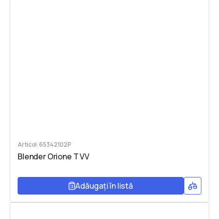
Articol: 65342102P
Blender Orione T VV
Adăugați în listă