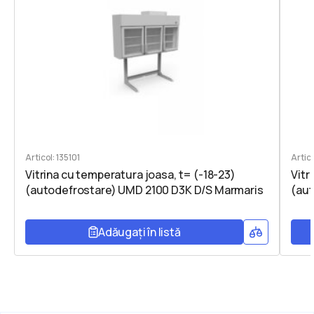
Articol: 135101
Artic
Vitrina cu temperatura joasa, t= (-18-23)
Vitr
(autodefrostare) UMD 2100 D3K D/S Marmaris
(au
Adăugați în listă