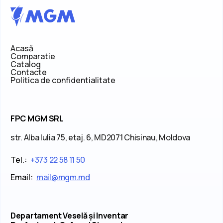
Acasă
Comparatie
Catalog
Contacte
Politica de confidentialitate
FPC MGM SRL
str. Alba Iulia 75, etaj. 6, MD2071 Chisinau, Moldova
Tel.:
+373 22 58 11 50
Email:
mail@mgm.md
Departament Veselă și Inventar