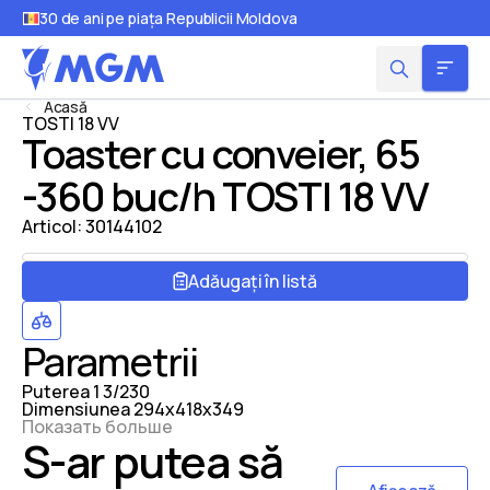
30 de ani pe piața Republicii Moldova
Acasă
TOSTI 18 VV
Toaster cu conveier, 65
-360 buc/h TOSTI 18 VV
Articol:
30144102
Adăugați în listă
Parametrii
Puterea
1
3/230
Dimensiunea
294x418x349
Показать больше
S-ar putea să