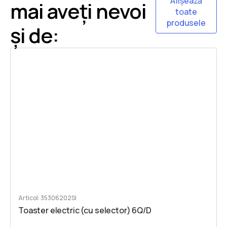
Afișează
mai aveți nevoi
toate
produsele
și de:
Articol: 35306202SI
Toaster electric (cu selector) 6Q/D