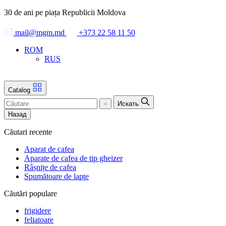
Skip
30 de ani pe piața Republicii Moldova
to
the
mail@mgm.md
+373 22 58 11 50
content
ROM
RUS
Catalog
Искать
Назад
Căutari recente
Aparat de cafea
Aparate de cafea de tip gheizer
Râșnițe de cafea
Spumătoare de lapte
Căutări populare
frigidere
feliatoare