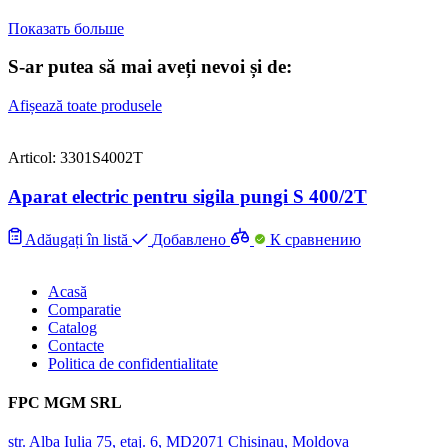
Показать больше
S-ar putea să mai aveți nevoi și de:
Afișează toate produsele
Articol: 3301S4002T
Aparat electric pentru sigila pungi S 400/2Т
Adăugați în listă
Добавлено
К сравнению
Acasă
Comparatie
Catalog
Contacte
Politica de confidentialitate
FPC MGM SRL
str. Alba Iulia 75, etaj. 6, MD2071 Chisinau, Moldova