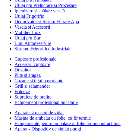
Utilaj p/u Prelucrare si Procesare
Igienizare și spălare veselă
Utilaj Frigorific
Dedurizator si Sistem Filtrare Apa
Vesela si Accesorii
Mobilier Inox
Utilaj p/u Bar
Linii Autodeservire
Sisteme Frigorifice Industriale
Cuptoare profesionale
Accesorii cuptoare
Dospitor
Plite si aragaz
Cazane si tigai basculante
Grill si salamander
Friteuze
Suprafete de prajire
Echipament profesional bucatarie
Aparate si masini de vidat
Masina de ambalat cu folie, cu fir termic
Echipamente pentru ambalare in folie termocontractibila
Aparat - Dispozitiv de sigilat pungi