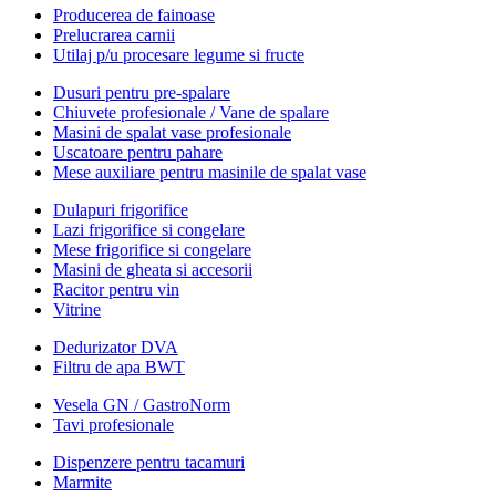
Producerea de fainoase
Prelucrarea carnii
Utilaj p/u procesare legume si fructe
Dusuri pentru pre-spalare
Chiuvete profesionale / Vane de spalare
Masini de spalat vase profesionale
Uscatoare pentru pahare
Mese auxiliare pentru masinile de spalat vase
Dulapuri frigorifice
Lazi frigorifice si congelare
Mese frigorifice si congelare
Masini de gheata si accesorii
Racitor pentru vin
Vitrine
Dedurizator DVA
Filtru de apa BWT
Vesela GN / GastroNorm
Tavi profesionale
Dispenzere pentru tacamuri
Marmite