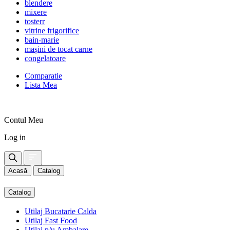
blendere
mixere
tosterr
vitrine frigorifice
bain-marie
mașini de tocat carne
congelatoare
Comparatie
Lista Mea
Contul Meu
Log in
Acasă
Catalog
Catalog
Utilaj Bucatarie Calda
Utilaj Fast Food
Utilaj p/u Ambalare