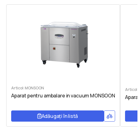
Articol: MONSOON
Articol
Aparat pentru ambalare in vacuum MONSOON
Apara
Adăugați în listă