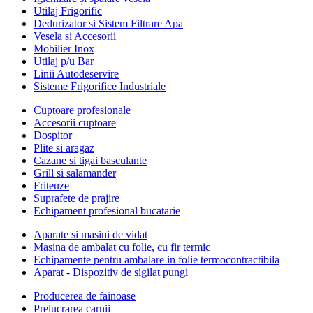
Utilaj Frigorific
Dedurizator si Sistem Filtrare Apa
Vesela si Accesorii
Mobilier Inox
Utilaj p/u Bar
Linii Autodeservire
Sisteme Frigorifice Industriale
Cuptoare profesionale
Accesorii cuptoare
Dospitor
Plite si aragaz
Cazane si tigai basculante
Grill si salamander
Friteuze
Suprafete de prajire
Echipament profesional bucatarie
Aparate si masini de vidat
Masina de ambalat cu folie, cu fir termic
Echipamente pentru ambalare in folie termocontractibila
Aparat - Dispozitiv de sigilat pungi
Producerea de fainoase
Prelucrarea carnii