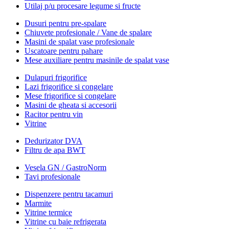
Utilaj p/u procesare legume si fructe
Dusuri pentru pre-spalare
Chiuvete profesionale / Vane de spalare
Masini de spalat vase profesionale
Uscatoare pentru pahare
Mese auxiliare pentru masinile de spalat vase
Dulapuri frigorifice
Lazi frigorifice si congelare
Mese frigorifice si congelare
Masini de gheata si accesorii
Racitor pentru vin
Vitrine
Dedurizator DVA
Filtru de apa BWT
Vesela GN / GastroNorm
Tavi profesionale
Dispenzere pentru tacamuri
Marmite
Vitrine termice
Vitrine cu baie refrigerata