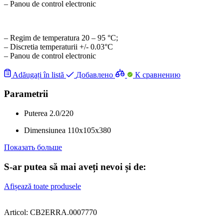
– Panou de control electronic
– Regim de temperatura 20 – 95 °С;
– Discretia temperaturii +/- 0.03°С
– Panou de control electronic
Adăugați în listă
Добавлено
К сравнению
Parametrii
Puterea
2.0/220
Dimensiunea
110x105x380
Показать больше
S-ar putea să mai aveți nevoi și de:
Afișează toate produsele
Articol: CB2ERRA.0007770