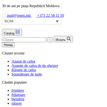
Skip
30 de ani pe piața Republicii Moldova
to
the
mail@mgm.md
+373 22 58 11 50
content
ROM
Catalog
Искать
Назад
Căutari recente
Aparat de cafea
Aparate de cafea de tip gheizer
Râșnițe de cafea
Spumătoare de lapte
Căutări populare
frigidere
feliatoare
blendere
mixere