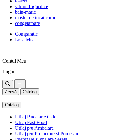
tosterr
vitrine frigorifice
bain-marie
mașini de tocat carne
congelatoare
Comparatie
Lista Mea
Contul Meu
Log in
Acasă
Catalog
Catalog
Utilaj Bucatarie Calda
Utilaj Fast Food
Utilaj p/u Ambalare
Utilaj p/u Prelucrare si Procesare
Igienizare și spălare veselă