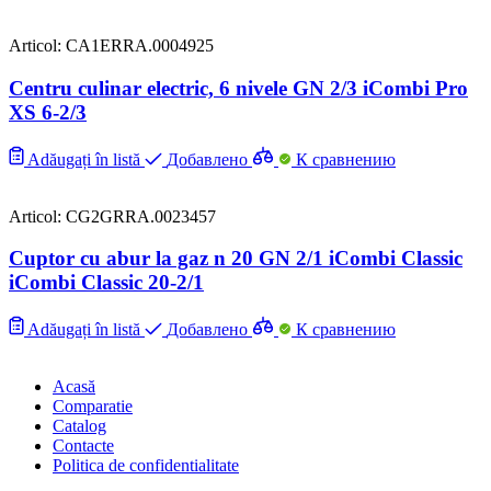
Articol: CA1ERRA.0004925
Centru culinar electric, 6 nivele GN 2/3 iCombi Pro
XS 6-2/3
Adăugați în listă
Добавлено
К сравнению
Articol: CG2GRRA.0023457
Cuptor cu abur la gaz n 20 GN 2/1 iCombi Classic
iCombi Classic 20-2/1
Adăugați în listă
Добавлено
К сравнению
Acasă
Comparatie
Catalog
Contacte
Politica de confidentialitate