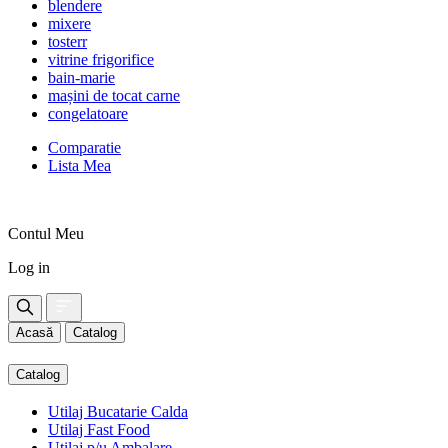
blendere
mixere
tosterr
vitrine frigorifice
bain-marie
mașini de tocat carne
congelatoare
Comparatie
Lista Mea
Contul Meu
Log in
Acasă
Catalog
Catalog
Utilaj Bucatarie Calda
Utilaj Fast Food
Utilaj p/u Ambalare