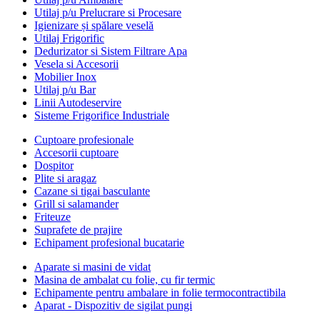
Utilaj p/u Prelucrare si Procesare
Igienizare și spălare veselă
Utilaj Frigorific
Dedurizator si Sistem Filtrare Apa
Vesela si Accesorii
Mobilier Inox
Utilaj p/u Bar
Linii Autodeservire
Sisteme Frigorifice Industriale
Cuptoare profesionale
Accesorii cuptoare
Dospitor
Plite si aragaz
Cazane si tigai basculante
Grill si salamander
Friteuze
Suprafete de prajire
Echipament profesional bucatarie
Aparate si masini de vidat
Masina de ambalat cu folie, cu fir termic
Echipamente pentru ambalare in folie termocontractibila
Aparat - Dispozitiv de sigilat pungi