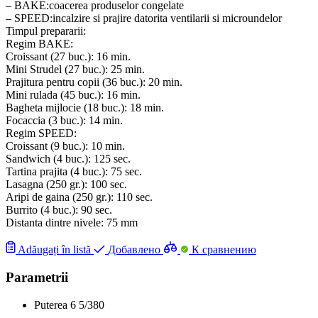
– BAKE:coacerea produselor congelate
– SPEED:incalzire si prajire datorita ventilarii si microundelor
Timpul prepararii:
Regim BAKE:
Croissant (27 buc.): 16 min.
Mini Strudel (27 buc.): 25 min.
Prajitura pentru copii (36 buc.): 20 min.
Mini rulada (45 buc.): 16 min.
Bagheta mijlocie (18 buc.): 18 min.
Focaccia (3 buc.): 14 min.
Regim SPEED:
Croissant (9 buc.): 10 min.
Sandwich (4 buc.): 125 sec.
Tartina prajita (4 buc.): 75 sec.
Lasagna (250 gr.): 100 sec.
Aripi de gaina (250 gr.): 110 sec.
Burrito (4 buc.): 90 sec.
Distanta dintre nivele: 75 mm
Adăugați în listă
Добавлено
К сравнению
Parametrii
Puterea
6
5/380