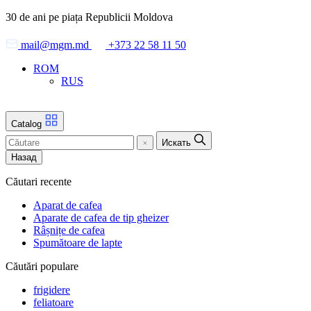
Skip
30 de ani pe piața Republicii Moldova
to
the
mail@mgm.md
+373 22 58 11 50
content
ROM
RUS
Catalog
Искать
Назад
Căutari recente
Aparat de cafea
Aparate de cafea de tip gheizer
Râșnițe de cafea
Spumătoare de lapte
Căutări populare
frigidere
feliatoare