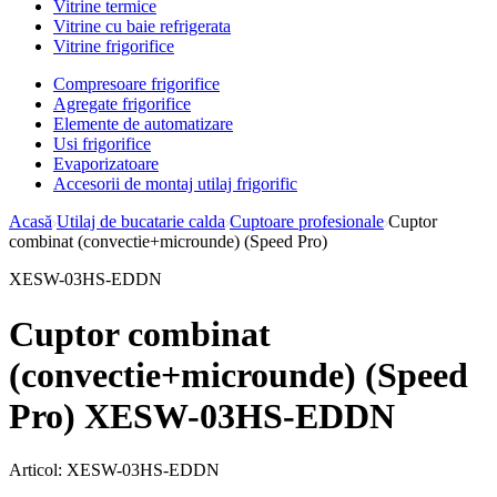
Vitrine termice
Vitrine cu baie refrigerata
Vitrine frigorifice
Compresoare frigorifice
Agregate frigorifice
Elemente de automatizare
Usi frigorifice
Evaporizatoare
Accesorii de montaj utilaj frigorific
Acasă
Utilaj de bucatarie calda
Cuptoare profesionale
Cuptor
combinat (convectie+microunde) (Speed Pro)
XESW-03HS-EDDN
Cuptor combinat
(convectie+microunde) (Speed
Pro) XESW-03HS-EDDN
Articol:
XESW-03HS-EDDN