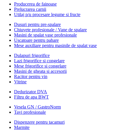
Producerea de fainoase
Prelucrarea carnii
Utilaj p/u procesare legume si fructe
Dusuri pentru pre-spalare
Chiuvete profesionale / Vane de spalare
Masini de spalat vase profesionale
Uscatoare pentru pahare
Mese auxiliare pentru masinile de spalat vase
Dulapuri frigorifice
Lazi frigorifice si congelare
Mese frigorifice si congelare
Masini de gheata si accesorii
Racitor pentru vin
Vitrine
Dedurizator DVA
Filtru de apa BWT
Vesela GN / GastroNorm
Tavi profesionale
Dispenzere pentru tacamuri
Marmite