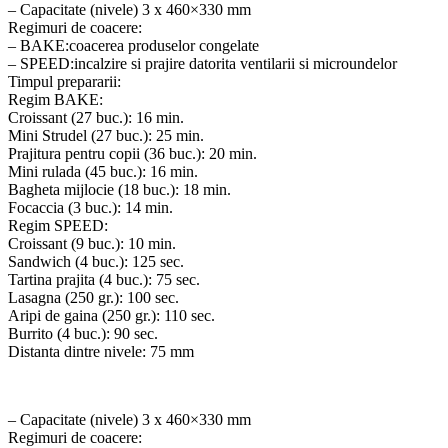
– Capacitate (nivele) 3 x 460×330 mm
Regimuri de coacere:
– BAKE:coacerea produselor congelate
– SPEED:incalzire si prajire datorita ventilarii si microundelor
Timpul prepararii:
Regim BAKE:
Croissant (27 buc.): 16 min.
Mini Strudel (27 buc.): 25 min.
Prajitura pentru copii (36 buc.): 20 min.
Mini rulada (45 buc.): 16 min.
Bagheta mijlocie (18 buc.): 18 min.
Focaccia (3 buc.): 14 min.
Regim SPEED:
Croissant (9 buc.): 10 min.
Sandwich (4 buc.): 125 sec.
Tartina prajita (4 buc.): 75 sec.
Lasagna (250 gr.): 100 sec.
Aripi de gaina (250 gr.): 110 sec.
Burrito (4 buc.): 90 sec.
Distanta dintre nivele: 75 mm
– Capacitate (nivele) 3 x 460×330 mm
Regimuri de coacere: