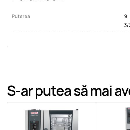
Puterea
9
3/
S-ar putea să mai ave