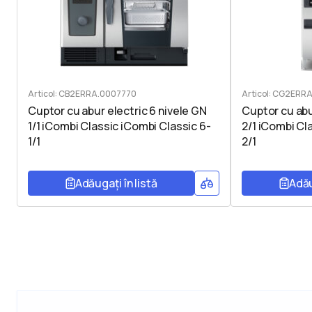
Articol: CB2ERRA.0007770
Articol: CG2ERR
Cuptor cu abur electric 6 nivele GN
Cuptor cu abu
1/1 iCombi Classic iCombi Classic 6-
2/1 iCombi Cl
1/1
2/1
Adăugați în listă
Adău