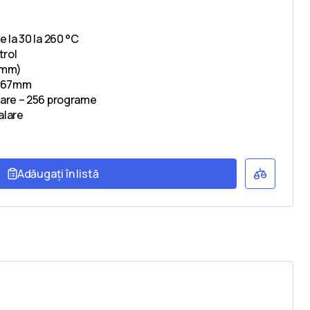
 la 30 la 260 °С
trol
5 mm)
 – 67mm
are – 256 programe
alare
Adăugați în listă