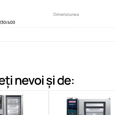
Dimensiunea
230/400
ți nevoi și de: