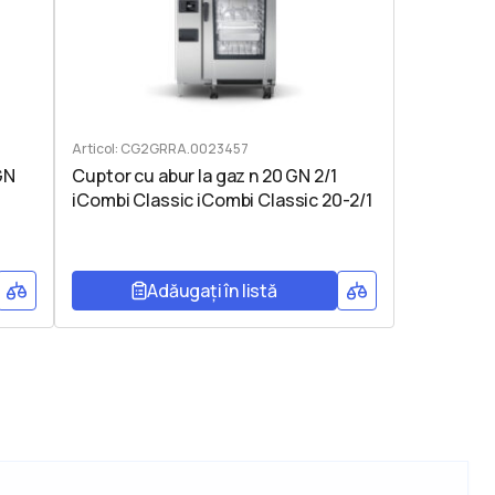
Articol: CG2GRRA.0023457
GN
Cuptor cu abur la gaz n 20 GN 2/1
iCombi Classic iCombi Classic 20-2/1
Adăugați în listă