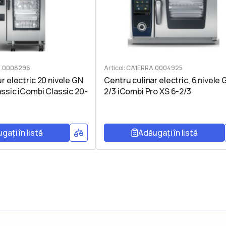
A.0008296
Articol: CA1ERRA.0004925
r electric 20 nivele GN
Centru culinar electric, 6 nivele 
assic iCombi Classic 20-
2/3 iCombi Pro XS 6-2/3
gați în listă
Adăugați în listă