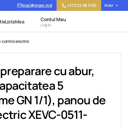
mail@mgm.md
+373 22 58 11 50
ROM
Contul Meu
tie
Lista Mea
Log in
 control electric
preparare cu abur,
capacitatea 5
me GN 1/1), panou de
ectric XEVC-0511-