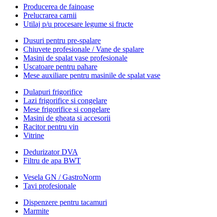
Producerea de fainoase
Prelucrarea carnii
Utilaj p/u procesare legume si fructe
Dusuri pentru pre-spalare
Chiuvete profesionale / Vane de spalare
Masini de spalat vase profesionale
Uscatoare pentru pahare
Mese auxiliare pentru masinile de spalat vase
Dulapuri frigorifice
Lazi frigorifice si congelare
Mese frigorifice si congelare
Masini de gheata si accesorii
Racitor pentru vin
Vitrine
Dedurizator DVA
Filtru de apa BWT
Vesela GN / GastroNorm
Tavi profesionale
Dispenzere pentru tacamuri
Marmite