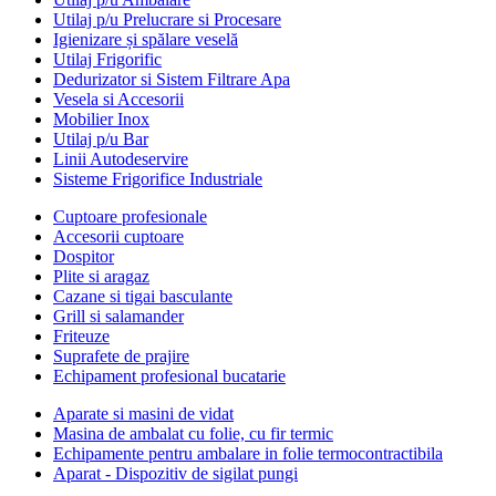
Utilaj p/u Prelucrare si Procesare
Igienizare și spălare veselă
Utilaj Frigorific
Dedurizator si Sistem Filtrare Apa
Vesela si Accesorii
Mobilier Inox
Utilaj p/u Bar
Linii Autodeservire
Sisteme Frigorifice Industriale
Cuptoare profesionale
Accesorii cuptoare
Dospitor
Plite si aragaz
Cazane si tigai basculante
Grill si salamander
Friteuze
Suprafete de prajire
Echipament profesional bucatarie
Aparate si masini de vidat
Masina de ambalat cu folie, cu fir termic
Echipamente pentru ambalare in folie termocontractibila
Aparat - Dispozitiv de sigilat pungi