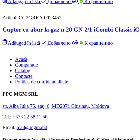
Adăugați în listă
Добавлено
К сравнению
Articol: CG2GRRA.0023457
Cuptor cu abur la gaz n 20 GN 2/1 iCombi Classic iC
Adăugați în listă
Добавлено
К сравнению
Acasă
Comparatie
Catalog
Contacte
Politica de confidentialitate
FPC MGM SRL
str. Alba Iulia 75, etaj. 6, MD2071 Chisinau, Moldova
Tel.:
+373 22 58 11 50
Email:
mail@mgm.md
Departament Veselă și Inventar Profesional, Cafea și Siropuri