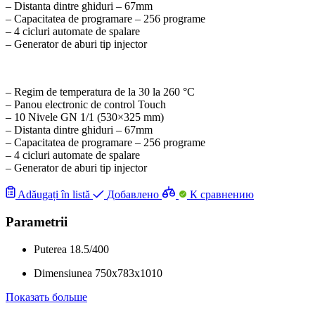
– Distanta dintre ghiduri – 67mm
– Capacitatea de programare – 256 programe
– 4 cicluri automate de spalare
– Generator de aburi tip injector
– Regim de temperatura de la 30 la 260 °С
– Panou electronic de control Touch
– 10 Nivele GN 1/1 (530×325 mm)
– Distanta dintre ghiduri – 67mm
– Capacitatea de programare – 256 programe
– 4 cicluri automate de spalare
– Generator de aburi tip injector
Adăugați în listă
Добавлено
К сравнению
Parametrii
Puterea
18.5/400
Dimensiunea
750x783x1010
Показать больше