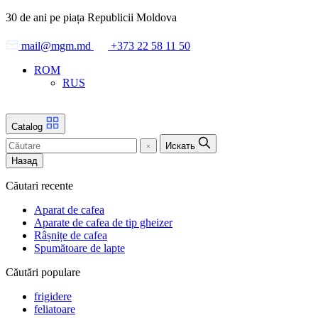
Skip
30 de ani pe piața Republicii Moldova
to
the
mail@mgm.md
+373 22 58 11 50
content
ROM
RUS
Catalog
Искать
Назад
Căutari recente
Aparat de cafea
Aparate de cafea de tip gheizer
Râșnițe de cafea
Spumătoare de lapte
Căutări populare
frigidere
feliatoare