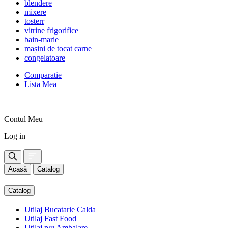
blendere
mixere
tosterr
vitrine frigorifice
bain-marie
mașini de tocat carne
congelatoare
Comparatie
Lista Mea
Contul Meu
Log in
Acasă
Catalog
Catalog
Utilaj Bucatarie Calda
Utilaj Fast Food
Utilaj p/u Ambalare