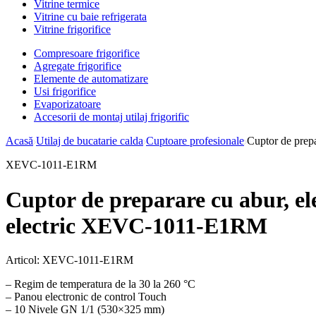
Vitrine termice
Vitrine cu baie refrigerata
Vitrine frigorifice
Compresoare frigorifice
Agregate frigorifice
Elemente de automatizare
Usi frigorifice
Evaporizatoare
Accesorii de montaj utilaj frigorific
Acasă
Utilaj de bucatarie calda
Cuptoare profesionale
Cuptor de prepa
XEVC-1011-E1RM
Cuptor de preparare cu abur, el
electric XEVC-1011-E1RM
Articol:
XEVC-1011-E1RM
– Regim de temperatura de la 30 la 260 °С
– Panou electronic de control Touch
– 10 Nivele GN 1/1 (530×325 mm)