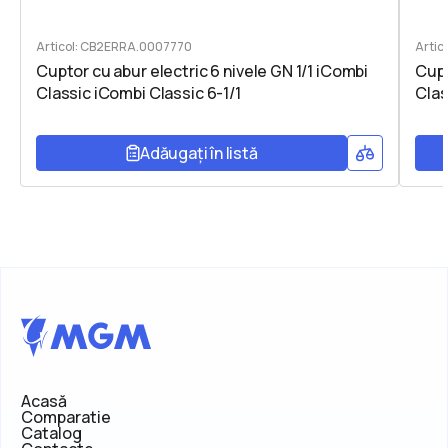
Articol: CB2ERRA.0007770
Arti
Cuptor cu abur electric 6 nivele GN 1/1 iCombi
Cupt
Classic iCombi Classic 6-1/1
Clas
Adăugați în listă
Acasă
Comparatie
Catalog