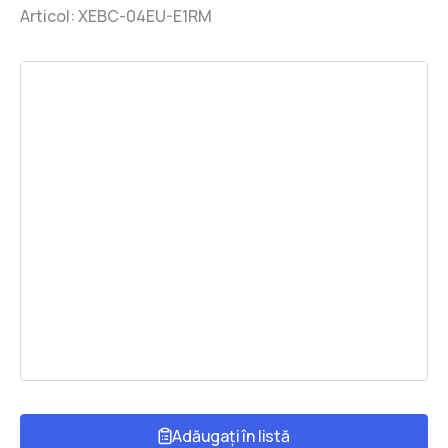
Articol:
XEBC-04EU-E1RM
Adăugați în listă