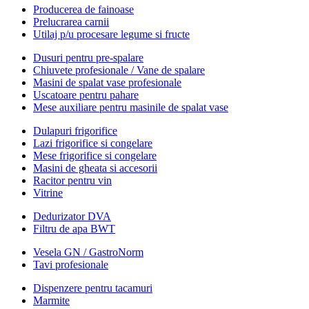
Producerea de fainoase
Prelucrarea carnii
Utilaj p/u procesare legume si fructe
Dusuri pentru pre-spalare
Chiuvete profesionale / Vane de spalare
Masini de spalat vase profesionale
Uscatoare pentru pahare
Mese auxiliare pentru masinile de spalat vase
Dulapuri frigorifice
Lazi frigorifice si congelare
Mese frigorifice si congelare
Masini de gheata si accesorii
Racitor pentru vin
Vitrine
Dedurizator DVA
Filtru de apa BWT
Vesela GN / GastroNorm
Tavi profesionale
Dispenzere pentru tacamuri
Marmite