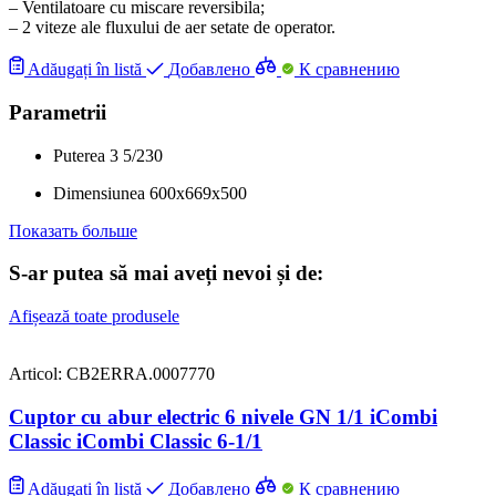
– Ventilatoare cu miscare reversibila;
– 2 viteze ale fluxului de aer setate de operator.
Adăugați în listă
Добавлено
К сравнению
Parametrii
Puterea
3
5/230
Dimensiunea
600x669x500
Показать больше
S-ar putea să mai aveți nevoi și de:
Afișează toate produsele
Articol: CB2ERRA.0007770
Cuptor cu abur electric 6 nivele GN 1/1 iCombi
Classic iCombi Classic 6-1/1
Adăugați în listă
Добавлено
К сравнению