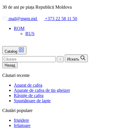
Skip
30 de ani pe piața Republicii Moldova
to
the
mail@mgm.md
+373 22 58 11 50
content
ROM
RUS
Catalog
Искать
Назад
Căutari recente
Aparat de cafea
Aparate de cafea de tip gheizer
Râșnițe de cafea
Spumătoare de lapte
Căutări populare
frigidere
feliatoare