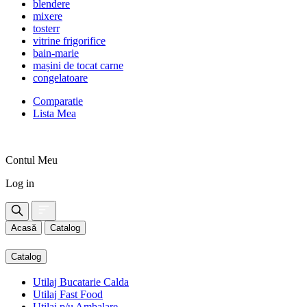
blendere
mixere
tosterr
vitrine frigorifice
bain-marie
mașini de tocat carne
congelatoare
Comparatie
Lista Mea
Contul Meu
Log in
Acasă
Catalog
Catalog
Utilaj Bucatarie Calda
Utilaj Fast Food
Utilaj p/u Ambalare