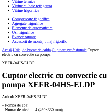
Vitrine termice
Vitrine cu baie refrigerata
Vitrine frigorifice
Compresoare frigorifice
Agregate frigorifice
Elemente de automatizare
Usi frigorifice
Evaporizatoare
Accesorii de montaj utilaj frigorific
Acasă
Utilaj de bucatarie calda
Cuptoare profesionale
Cuptor
electric cu convectie cu pompa
XEFR-04HS-ELDP
Cuptor electric cu convectie cu
pompa XEFR-04HS-ELDP
Articol:
XEFR-04HS-ELDP
– Pompa de apa;
– Numar de nivele – 4 (460×330 mm);