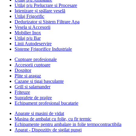
Utilaj p/u Prelucrare si Procesare
Igienizare și spălare veselă
Utilaj Frigorific
Dedurizator si Sistem Filtrare Apa
Vesela si Accesorii
Mobilier Inox
Utilaj p/u Bar
Linii Autodeservire
Sisteme Frigorifice Industriale
Cuptoare profesionale
Accesorii cuptoare
Dospitor
Plite si aragaz
Cazane si tigai basculante
Grill si salamander
Friteuze
Suprafete de prajire
Echipament profesional bucatarie
Aparate si masini de vidat
Masina de ambalat cu folie, cu fir termic
Echipamente pentru ambalare in folie termocontractibila
Aparat - Dispozitiv de sigilat pungi