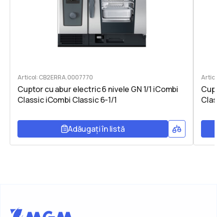
Articol: CB2ERRA.0007770
Arti
Cuptor cu abur electric 6 nivele GN 1/1 iCombi
Cupt
Classic iCombi Classic 6-1/1
Clas
Adăugați în listă