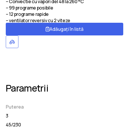
– Convectie cu vapori del 48 la 260 °C
– 99 programe posibile
– 12 programe rapide
– ventilator reversiv cu 2 viteze
Adăugați în listă
Parametrii
Puterea
3
45/230