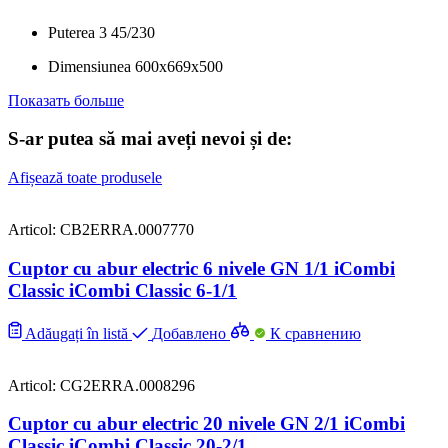
Puterea
3
45/230
Dimensiunea
600x669x500
Показать больше
S-ar putea să mai aveți nevoi și de:
Afișează toate produsele
Articol: CB2ERRA.0007770
Cuptor cu abur electric 6 nivele GN 1/1 iCombi
Classic iCombi Classic 6-1/1
Adăugați în listă
Добавлено
К сравнению
Articol: CG2ERRA.0008296
Cuptor cu abur electric 20 nivele GN 2/1 iCombi
Classic iCombi Classic 20-2/1