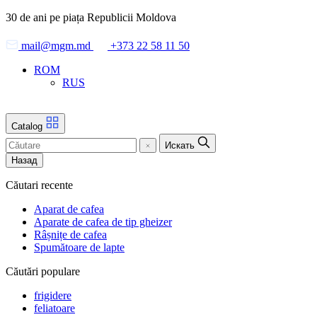
Skip
30 de ani pe piața Republicii Moldova
to
the
mail@mgm.md
+373 22 58 11 50
content
ROM
RUS
Catalog
Искать
Назад
Căutari recente
Aparat de cafea
Aparate de cafea de tip gheizer
Râșnițe de cafea
Spumătoare de lapte
Căutări populare
frigidere
feliatoare