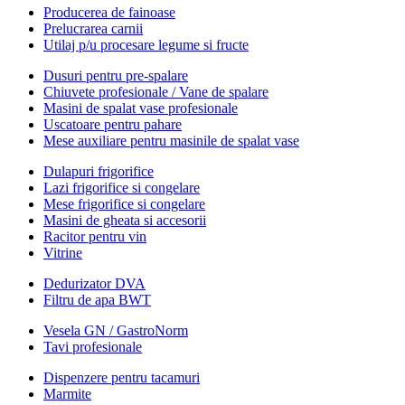
Producerea de fainoase
Prelucrarea carnii
Utilaj p/u procesare legume si fructe
Dusuri pentru pre-spalare
Chiuvete profesionale / Vane de spalare
Masini de spalat vase profesionale
Uscatoare pentru pahare
Mese auxiliare pentru masinile de spalat vase
Dulapuri frigorifice
Lazi frigorifice si congelare
Mese frigorifice si congelare
Masini de gheata si accesorii
Racitor pentru vin
Vitrine
Dedurizator DVA
Filtru de apa BWT
Vesela GN / GastroNorm
Tavi profesionale
Dispenzere pentru tacamuri
Marmite