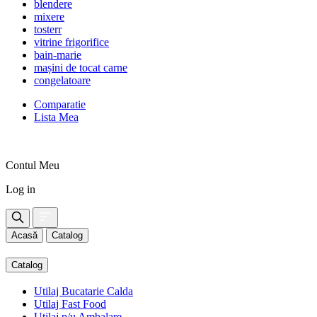
blendere
mixere
tosterr
vitrine frigorifice
bain-marie
mașini de tocat carne
congelatoare
Comparatie
Lista Mea
Contul Meu
Log in
Acasă
Catalog
Catalog
Utilaj Bucatarie Calda
Utilaj Fast Food
Utilaj p/u Ambalare