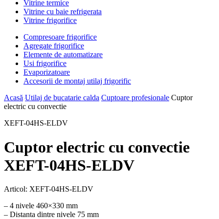
Vitrine termice
Vitrine cu baie refrigerata
Vitrine frigorifice
Compresoare frigorifice
Agregate frigorifice
Elemente de automatizare
Usi frigorifice
Evaporizatoare
Accesorii de montaj utilaj frigorific
Acasă
Utilaj de bucatarie calda
Cuptoare profesionale
Cuptor
electric cu convectie
XEFT-04HS-ELDV
Cuptor electric cu convectie
XEFT-04HS-ELDV
Articol:
XEFT-04HS-ELDV
– 4 nivele 460×330 mm
– Distanta dintre nivele 75 mm