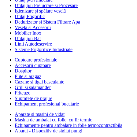
Utilaj p/u Prelucrare si Procesare
Igienizare și spălare veselă
Utilaj Frigorific
Dedurizator si Sistem Filtrare Apa
Vesela si Accesorii
Mobilier Inox
Utilaj p/u Bar
Linii Autodeservire
Sisteme Frigorifice Industriale
Cuptoare profesionale
Accesorii cuptoare
Dospitor
Plite si aragaz
Cazane si tigai basculante
Grill si salamander
Friteuze
Suprafete de prajire
Echipament profesional bucatarie
Aparate si masini de vidat
Masina de ambalat cu folie, cu fir termic
Echipamente pentru ambalare in folie termocontractibila
Aparat - Dispozitiv de sigilat pungi