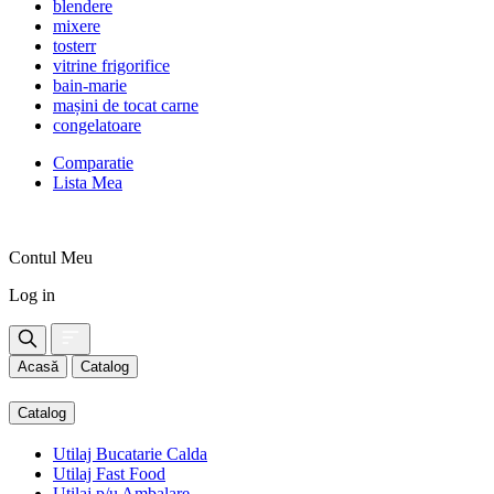
blendere
mixere
tosterr
vitrine frigorifice
bain-marie
mașini de tocat carne
congelatoare
Comparatie
Lista Mea
Contul Meu
Log in
Acasă
Catalog
Catalog
Utilaj Bucatarie Calda
Utilaj Fast Food
Utilaj p/u Ambalare