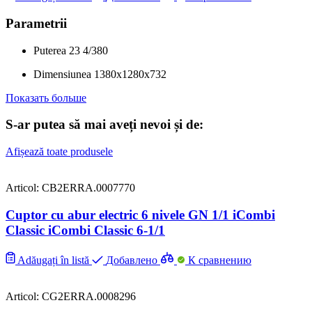
Parametrii
Puterea
23
4/380
Dimensiunea
1380x1280x732
Показать больше
S-ar putea să mai aveți nevoi și de:
Afișează toate produsele
Articol: CB2ERRA.0007770
Cuptor cu abur electric 6 nivele GN 1/1 iCombi
Classic iCombi Classic 6-1/1
Adăugați în listă
Добавлено
К сравнению
Articol: CG2ERRA.0008296