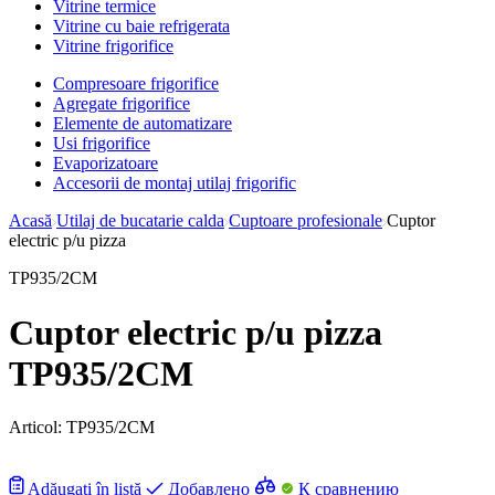
Vitrine termice
Vitrine cu baie refrigerata
Vitrine frigorifice
Compresoare frigorifice
Agregate frigorifice
Elemente de automatizare
Usi frigorifice
Evaporizatoare
Accesorii de montaj utilaj frigorific
Acasă
Utilaj de bucatarie calda
Cuptoare profesionale
Cuptor
electric p/u pizza
TP935/2CM
Cuptor electric p/u pizza
TP935/2CM
Articol:
TP935/2CM
Adăugați în listă
Добавлено
К сравнению