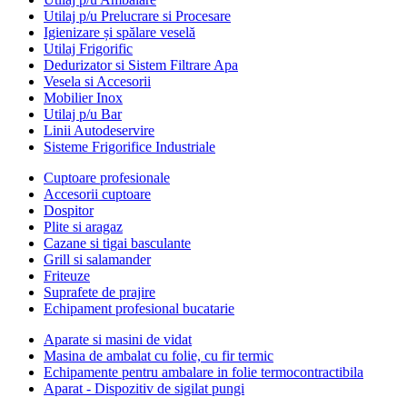
Utilaj p/u Prelucrare si Procesare
Igienizare și spălare veselă
Utilaj Frigorific
Dedurizator si Sistem Filtrare Apa
Vesela si Accesorii
Mobilier Inox
Utilaj p/u Bar
Linii Autodeservire
Sisteme Frigorifice Industriale
Cuptoare profesionale
Accesorii cuptoare
Dospitor
Plite si aragaz
Cazane si tigai basculante
Grill si salamander
Friteuze
Suprafete de prajire
Echipament profesional bucatarie
Aparate si masini de vidat
Masina de ambalat cu folie, cu fir termic
Echipamente pentru ambalare in folie termocontractibila
Aparat - Dispozitiv de sigilat pungi