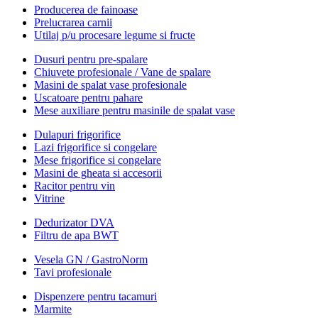
Producerea de fainoase
Prelucrarea carnii
Utilaj p/u procesare legume si fructe
Dusuri pentru pre-spalare
Chiuvete profesionale / Vane de spalare
Masini de spalat vase profesionale
Uscatoare pentru pahare
Mese auxiliare pentru masinile de spalat vase
Dulapuri frigorifice
Lazi frigorifice si congelare
Mese frigorifice si congelare
Masini de gheata si accesorii
Racitor pentru vin
Vitrine
Dedurizator DVA
Filtru de apa BWT
Vesela GN / GastroNorm
Tavi profesionale
Dispenzere pentru tacamuri
Marmite