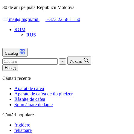
Skip
30 de ani pe piața Republicii Moldova
to
the
mail@mgm.md
+373 22 58 11 50
content
ROM
RUS
Catalog
Искать
Назад
Căutari recente
Aparat de cafea
Aparate de cafea de tip gheizer
Râșnițe de cafea
Spumătoare de lapte
Căutări populare
frigidere
feliatoare