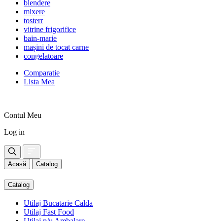
blendere
mixere
tosterr
vitrine frigorifice
bain-marie
mașini de tocat carne
congelatoare
Comparatie
Lista Mea
Contul Meu
Log in
Acasă
Catalog
Catalog
Utilaj Bucatarie Calda
Utilaj Fast Food
Utilaj p/u Ambalare