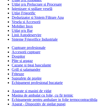
Utilaj p/u Prelucrare si Procesare
Igienizare și spălare veselă
Utilaj Frigorific
Dedurizator si Sistem Filtrare Apa
Vesela si Accesorii
Mobilier Inox
Utilaj p/u Bar
Linii Autodeservire
Sisteme Frigorifice Industriale
Cuptoare profesionale
Accesorii cuptoare
Dospitor
Plite si aragaz
Cazane si tigai basculante
Grill si salamander
Friteuze
Suprafete de prajire
Echipament profesional bucatarie
Aparate si masini de vidat
Masina de ambalat cu folie, cu fir termic
Echipamente pentru ambalare in folie termocontractibila
Aparat - Dispozitiv de sigilat pungi