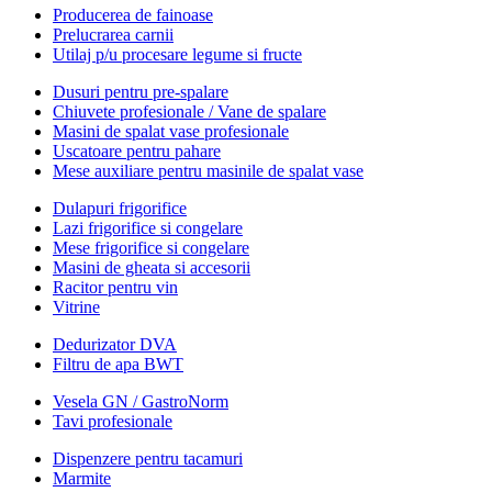
Producerea de fainoase
Prelucrarea carnii
Utilaj p/u procesare legume si fructe
Dusuri pentru pre-spalare
Chiuvete profesionale / Vane de spalare
Masini de spalat vase profesionale
Uscatoare pentru pahare
Mese auxiliare pentru masinile de spalat vase
Dulapuri frigorifice
Lazi frigorifice si congelare
Mese frigorifice si congelare
Masini de gheata si accesorii
Racitor pentru vin
Vitrine
Dedurizator DVA
Filtru de apa BWT
Vesela GN / GastroNorm
Tavi profesionale
Dispenzere pentru tacamuri
Marmite