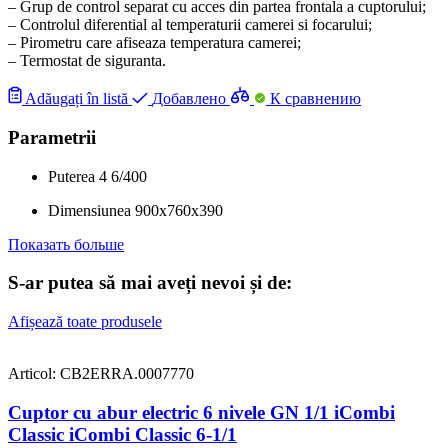
– Grup de control separat cu acces din partea frontala a cuptorului;
– Controlul diferential al temperaturii camerei si focarului;
– Pirometru care afiseaza temperatura camerei;
– Termostat de siguranta.
Adăugați în listă
Добавлено
К сравнению
Parametrii
Puterea
4
6/400
Dimensiunea
900x760x390
Показать больше
S-ar putea să mai aveți nevoi și de:
Afișează toate produsele
Articol: CB2ERRA.0007770
Cuptor cu abur electric 6 nivele GN 1/1 iCombi
Classic iCombi Classic 6-1/1