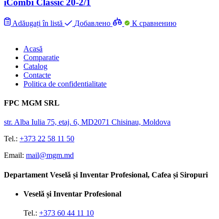
iCombi Classic 20-2/1
Adăugați în listă
Добавлено
К сравнению
Acasă
Comparatie
Catalog
Contacte
Politica de confidentialitate
FPC MGM SRL
str. Alba Iulia 75, etaj. 6, MD2071 Chisinau, Moldova
Tel.:
+373 22 58 11 50
Email:
mail@mgm.md
Departament Veselă și Inventar Profesional, Cafea și Siropuri
Veselă și Inventar Profesional
Tel.:
+373 60 44 11 10