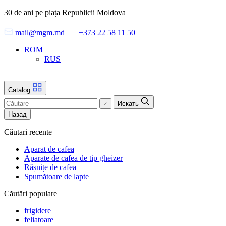
Skip
30 de ani pe piața Republicii Moldova
to
the
mail@mgm.md
+373 22 58 11 50
content
ROM
RUS
Catalog
Искать
Назад
Căutari recente
Aparat de cafea
Aparate de cafea de tip gheizer
Râșnițe de cafea
Spumătoare de lapte
Căutări populare
frigidere
feliatoare