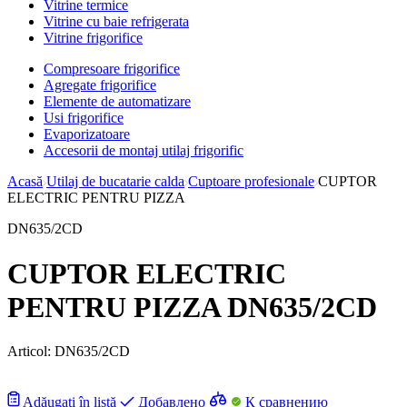
Vitrine termice
Vitrine cu baie refrigerata
Vitrine frigorifice
Compresoare frigorifice
Agregate frigorifice
Elemente de automatizare
Usi frigorifice
Evaporizatoare
Accesorii de montaj utilaj frigorific
Acasă
Utilaj de bucatarie calda
Cuptoare profesionale
CUPTOR
ELECTRIC PENTRU PIZZA
DN635/2CD
CUPTOR ELECTRIC
PENTRU PIZZA DN635/2CD
Articol:
DN635/2CD
Adăugați în listă
Добавлено
К сравнению