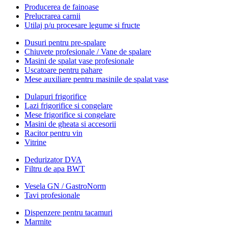
Producerea de fainoase
Prelucrarea carnii
Utilaj p/u procesare legume si fructe
Dusuri pentru pre-spalare
Chiuvete profesionale / Vane de spalare
Masini de spalat vase profesionale
Uscatoare pentru pahare
Mese auxiliare pentru masinile de spalat vase
Dulapuri frigorifice
Lazi frigorifice si congelare
Mese frigorifice si congelare
Masini de gheata si accesorii
Racitor pentru vin
Vitrine
Dedurizator DVA
Filtru de apa BWT
Vesela GN / GastroNorm
Tavi profesionale
Dispenzere pentru tacamuri
Marmite