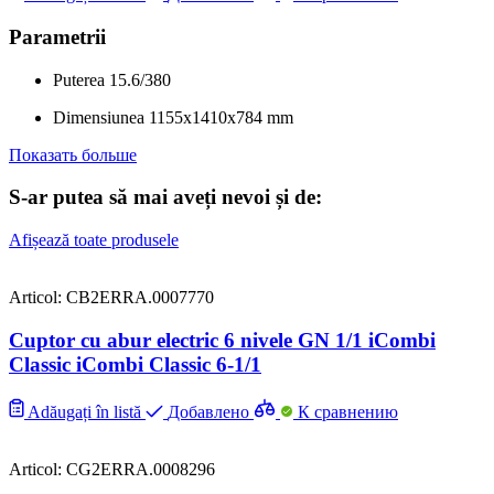
Parametrii
Puterea
15.6/380
Dimensiunea
1155x1410x784 mm
Показать больше
S-ar putea să mai aveți nevoi și de:
Afișează toate produsele
Articol: CB2ERRA.0007770
Cuptor cu abur electric 6 nivele GN 1/1 iCombi
Classic iCombi Classic 6-1/1
Adăugați în listă
Добавлено
К сравнению
Articol: CG2ERRA.0008296