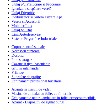
Utilaj p/u Prelucrare si Procesare
Igienizare și spălare veselă
Utilaj Frigorific
Dedurizator si Sistem Filtrare Apa
Vesela si Accesorii
Mobilier Inox
Utilaj p/u Bar
Linii Autodeservire
Sisteme Frigorifice Industriale
Cuptoare profesionale
Accesorii cuptoare
Dospitor
Plite si aragaz
Cazane si tigai basculante
Grill si salamander
Friteuze
Suprafete de prajire
Echipament profesional bucatarie
Aparate si masini de vidat
Masina de ambalat cu folie, cu fir termic
Echipamente pentru ambalare in folie termocontractibila
Aparat - Dispozitiv de sigilat pungi