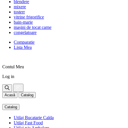
blendere
mixere
tosterr
vitrine frigorifice
bain-marie
mașini de tocat carne
congelatoare
Comparatie
Lista Mea
Contul Meu
Log in
Acasă
Catalog
Catalog
Utilaj Bucatarie Calda
Utilaj Fast Food
Utilaj p/u Ambalare