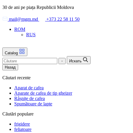
Skip
30 de ani pe piața Republicii Moldova
to
the
mail@mgm.md
+373 22 58 11 50
content
ROM
RUS
Catalog
Искать
Назад
Căutari recente
Aparat de cafea
Aparate de cafea de tip gheizer
Râșnițe de cafea
Spumătoare de lapte
Căutări populare
frigidere
feliatoare